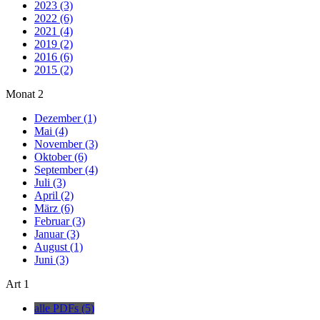
2023 (3)
2022 (6)
2021 (4)
2019 (2)
2016 (6)
2015 (2)
Monat
2
Dezember (1)
Mai (4)
November (3)
Oktober (6)
September (4)
Juli (3)
April (2)
März (6)
Februar (3)
Januar (3)
August (1)
Juni (3)
Art
1
alle PDFs (5)