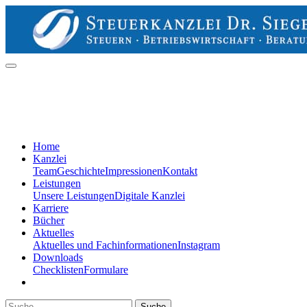
Home
Kanzlei
Team
Geschichte
Impressionen
Kontakt
Leistungen
Unsere Leistungen
Digitale Kanzlei
Karriere
Bücher
Aktuelles
Aktuelles und Fachinformationen
Instagram
Downloads
Checklisten
Formulare
Suche