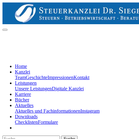
Home
Kanzlei
Team
Geschichte
Impressionen
Kontakt
Leistungen
Unsere Leistungen
Digitale Kanzlei
Karriere
Bücher
Aktuelles
Aktuelles und Fachinformationen
Instagram
Downloads
Checklisten
Formulare
Suche