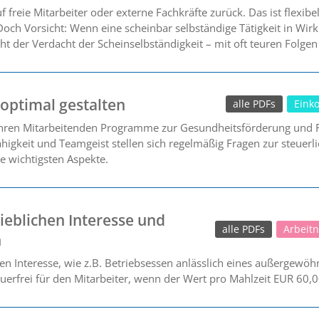
 freie Mitarbeiter oder externe Fachkräfte zurück. Das ist flexib
 Doch Vorsicht: Wenn eine scheinbar selbständige Tätigkeit in Wirk
roht der Verdacht der Scheinselbständigkeit – mit oft teuren Folge
 optimal gestalten
alle PDFs
Eink
ren Mitarbeitenden Programme zur Gesundheitsförderung und Fi
fähigkeit und Teamgeist stellen sich regelmäßig Fragen zur steue
ie wichtigsten Aspekte.
eblichen Interesse und
alle PDFs
Arbeit
n
n Interesse, wie z.B. Betriebsessen anlässlich eines außergewöhnl
teuerfrei für den Mitarbeiter, wenn der Wert pro Mahlzeit EUR 60,0