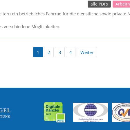
alle PDFs
Arbeit
eitern ein betriebliches Fahrrad für die dienstliche sowie private
es verschiedene Möglichkeiten.
1
2
3
4
Weiter