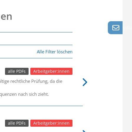
nen
info
Alle Filter löschen
alle PDFs
Arbeitgeber:innen
ige rechtliche Prüfung, da die
quenzen nach sich zieht.
alle PDFs
Arbeitgeber:innen