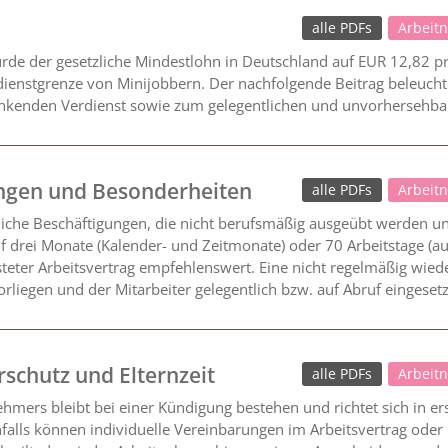
alle PDFs
Arbeit
rde der gesetzliche Mindestlohn in Deutschland auf EUR 12,82 
dienstgrenze von Minijobbern. Der nachfolgende Beitrag beleucht
kenden Verdienst sowie zum gelegentlichen und unvorhersehbar
ungen und Besonderheiten
alle PDFs
Arbeit
liche Beschäftigungen, die nicht berufsmäßig ausgeübt werden un
auf drei Monate (Kalender- und Zeitmonate) oder 70 Arbeitstage (
isteter Arbeitsvertrag empfehlenswert. Eine nicht regelmäßig wied
rliegen und der Mitarbeiter gelegentlich bzw. auf Abruf eingesetz
schutz und Elternzeit
alle PDFs
Arbeit
hmers bleibt bei einer Kündigung bestehen und richtet sich in er
lls können individuelle Vereinbarungen im Arbeitsvertrag oder i