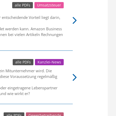
alle PDFs
Umsatzsteuer
entscheidende Vorteil liegt darin,
endet werden kann. Amazon Business
nen bei vielen Artikeln Rechnungen
alle PDFs
Kanzlei-News
 ein Mitunternehmer wird. Die
lt diese Voraussetzung regelmäßig
oder eingetragene Lebenspartner
und wie wirkt er?
alle PDFs
Gewerbetreibende