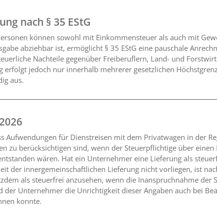
ng nach § 35 EStG
 Personen können sowohl mit Einkommensteuer als auch mit Gewer
gabe abziehbar ist, ermöglicht § 35 EStG eine pauschale Anrechnu
euerliche Nachteile gegenüber Freiberuflern, Land- und Forstwirt
g erfolgt jedoch nur innerhalb mehrerer gesetzlichen Höchstgren
dig aus.
 2026
ss Aufwendungen für Dienstreisen mit dem Privatwagen in der R
en zu berücksichtigen sind, wenn der Steuerpflichtige über eine
ntstanden wären. Hat ein Unternehmer eine Lieferung als steuerf
eit der innergemeinschaftlichen Lieferung nicht vorliegen, ist na
tzdem als steuerfrei anzusehen, wenn die Inanspruchnahme der S
der Unternehmer die Unrichtigkeit dieser Angaben auch bei Beac
nnen konnte.