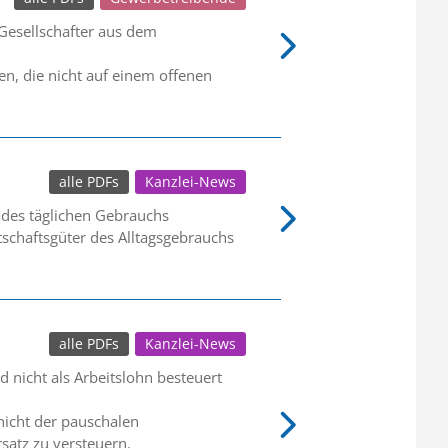
 Gesellschafter aus dem
, die nicht auf einem offenen
alle PDFs
Kanzlei-News
 des täglichen Gebrauchs
schaftsgüter des Alltagsgebrauchs
alle PDFs
Kanzlei-News
 nicht als Arbeitslohn besteuert
 nicht der pauschalen
satz zu versteuern.