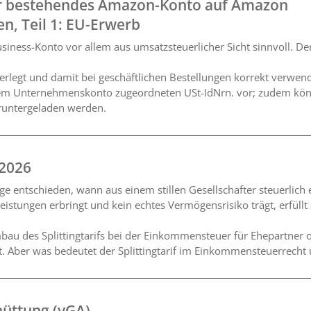
 bestehendes Amazon-Konto auf Amazon
en, Teil 1: EU-Erwerb
ness-Konto vor allem aus umsatzsteuerlicher Sicht sinnvoll. Der 
terlegt und damit bei geschäftlichen Bestellungen korrekt verw
 dem Unternehmenskonto zugeordneten USt-IdNrn. vor; zudem kön
runtergeladen werden.
 2026
ge entschieden, wann aus einem stillen Gesellschafter steuerlich
tleistungen erbringt und kein echtes Vermögensrisiko trägt, erfül
au des Splittingtarifs bei der Einkommensteuer für Ehepartner 
rt. Aber was bedeutet der Splittingtarif im Einkommensteuerrecht 
üttung (vGA)