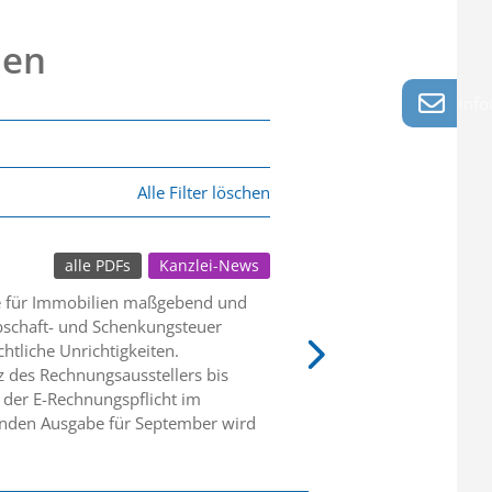
nen
info
Alle Filter löschen
alle PDFs
Kanzlei-News
se für Immobilien maßgebend und
bschaft- und Schenkungsteuer
htliche Unrichtigkeiten.
z des Rechnungsausstellers bis
 der E-Rechnungspflicht im
menden Ausgabe für September wird