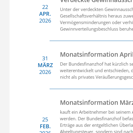
22
Unter der verdeckten Gewinnausschü
APR.
Gesellschaftsverhältnis heraus zuw
2026
Vermögensminderungen oder verhind
Gewinnverteilungsbeschluss beruh
Monatsinformation Apri
31
Der Bundesfinanzhof hat kürzlich 
MÄRZ
weiterentwickelt und entschieden, 
2026
nicht als privates Veräußerungsgesc
Monatsinformation Mär
kauft ein Arbeitnehmer bei seinem A
werden. Der Bundesfinanzhof befasst
25
Erträge aus der entgeltlichen Überl
FEB.
Abgeltungsteuer, sondern sind nach
2026