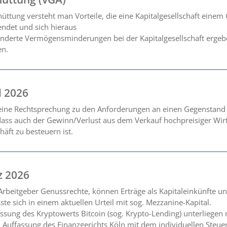
ttung versteht man Vorteile, die eine Kapitalgesellschaft einem
endet und sich hieraus
erte Vermögensminderungen bei der Kapitalgesellschaft ergeben
en.
l 2026
seine Rechtsprechung zu den Anforderungen an einen Gegenstand
dass auch der Gewinn/Verlust aus dem Verkauf hochpreisiger Wirt
häft zu besteuern ist.
z 2026
rbeitgeber Genussrechte, können Erträge als Kapitaleinkünfte und
e sich in einem aktuellen Urteil mit sog. Mezzanine-Kapital.
assung des Kryptowerts Bitcoin (sog. Krypto-Lending) unterliegen
 Auffassung des Finanzgerichts Köln mit dem individuellen Steuer