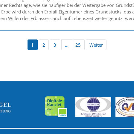
ner Rechtslage, wie sie häufiger bei der Weitergabe von Grundst
in Erbe wird durch den Erbfall Eigentümer eines Grundstücks, da
em Willen des Erblassers auch auf Lebenszeit weiter genutzt werd
1
2
3
…
25
Weiter