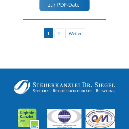
zur PDF-Datei
1
2
Weiter