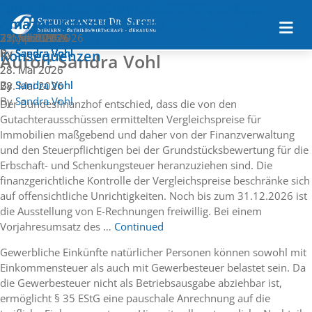
Monatsinformationen August 2026
Gewerbesteuer-Anrechnung nach § 35 EStG
Monatsinformation Juni 2026
Warum Unternehmer ihr bestehendes
Warum Unternehmer ihr bestehendes
Warum Unternehmer ihr bestehendes
Monatsinformation Mai 2026
Verdeckte Gewinnausschüttung (vGA)
Monatsinformation April 2026
Monatsinformation März 2026
Amazon-Konto auf Amazon Business
Amazon-Konto auf Amazon Business
Amazon-Konto auf Amazon Business
30. Juli 2026
23. Juli 2026
3. Juni 2026
umstellen sollten, Teil 3: Gefahren und
umstellen sollten, Teil 2: Drittlands-Käufe,
umstellen sollten, Teil 1: EU-Erwerb
7. Mai 2026
22. April 2026
31. März 2026
25. Februar 2026
By
By
By
By
By
By
By
Sandra Vohl
Sandra Vohl
Sandra Vohl
Sandra Vohl
Sandra Vohl
Sandra Vohl
Sandra Vohl
Konsequenzen
Autor:
Sandra Vohl
28. Mai 2026
28. Mai 2026
By
By
Sandra Vohl
Sandra Vohl
28. Mai 2026
By
Sandra Vohl
Der Bundesfinanzhof entschied, dass die von den
Gutachterausschüssen ermittelten Vergleichspreise für
Immobilien maßgebend und daher von der Finanzverwaltung
und den Steuerpflichtigen bei der Grundstücksbewertung für die
Erbschaft- und Schenkungsteuer heranzuziehen sind. Die
finanzgerichtliche Kontrolle der Vergleichspreise beschränke sich
auf offensichtliche Unrichtigkeiten. Noch bis zum 31.12.2026 ist
die Ausstellung von E-Rechnungen freiwillig. Bei einem
Vorjahresumsatz des …
Continued
Gewerbliche Einkünfte natürlicher Personen können sowohl mit
Einkommensteuer als auch mit Gewerbesteuer belastet sein. Da
die Gewerbesteuer nicht als Betriebsausgabe abziehbar ist,
ermöglicht § 35 EStG eine pauschale Anrechnung auf die