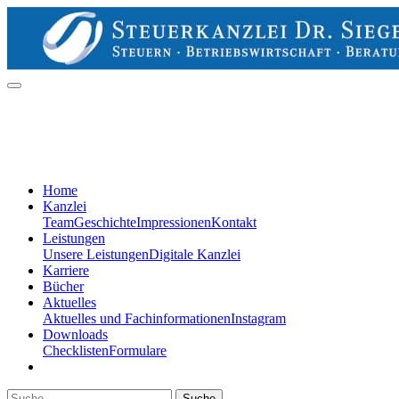
Home
Kanzlei
Team
Geschichte
Impressionen
Kontakt
Leistungen
Unsere Leistungen
Digitale Kanzlei
Karriere
Bücher
Aktuelles
Aktuelles und Fachinformationen
Instagram
Downloads
Checklisten
Formulare
Suche