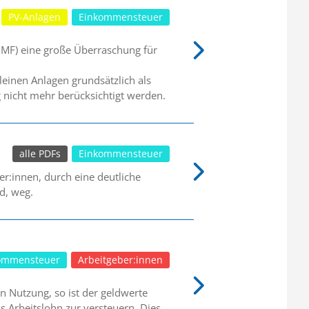
PV-Anlagen
Einkommensteuer
BMF) eine große Überraschung für
leinen Anlagen grundsätzlich als
g nicht mehr berücksichtigt werden.
alle PDFs
Einkommensteuer
r:innen, durch eine deutliche
d, weg.
ommensteuer
Arbeitgeber:innen
n Nutzung, so ist der geldwerte
s Arbeitslohn zur versteuern. Dies