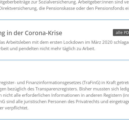
geberbeiträge zur Sozialversicherung. Arbeitgeber:innen sind ver
irektversicherung, die Pensionskasse oder den Pensionsfonds ei
g in der Corona-Krise
alle P
 das Arbeitsleben mit dem ersten Lockdown im März 2020 schlagarti
beit und pendelten nicht mehr täglich zu Arbeit.
gister- und Finanzinformationsgesetzes (TraFinG) in Kraft getret
 bezüglich des Transparenzregisters. Bisher mussten sich ledig
 nicht alle erforderlichen Informationen in anderen Registern (i
nG sind alle juristischen Personen des Privatrechts und eingetra
r verpflichtet.