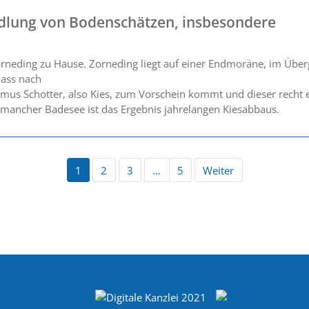
ndlung von Bodenschätzen, insbesondere
n Zorneding zu Hause. Zorneding liegt auf einer Endmoräne, im Üb
dass nach
umus Schotter, also Kies, zum Vorschein kommt und dieser recht e
mancher Badesee ist das Ergebnis jahrelangen Kiesabbaus.
1
2
3
…
5
Weiter