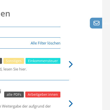
nen
info
Alle Filter löschen
Sonstiges
Einkommensteuer
 lesen Sie hier.
i
alle PDFs
Arbeitgeber:innen
ie Weitergabe der aufgrund der