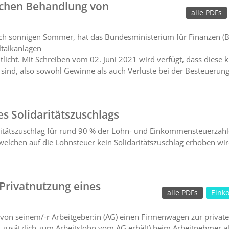
ichen Behandlung von
alle PDFs
lich sonnigen Sommer, hat das Bundesministerium für Finanzen (
ltaikanlagen
licht. Mit Schreiben vom 02. Juni 2021 wird verfügt, dass diese k
 sind, also sowohl Gewinne als auch Verluste bei der Besteuerun
s Solidaritätszuschlags
ritätszuschlag für rund 90 % der Lohn- und Einkommensteuerzahle
elchen auf die Lohnsteuer kein Solidaritätszuschlag erhoben wir
Privatnutzung eines
alle PDFs
Eink
 von seinem/-r Arbeitgeber:in (AG) einen Firmenwagen zur private
AN zusätzlich zum Arbeitslohn vom AG erhält) beim Arbeitnehmer al