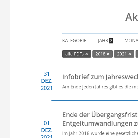
Ak
KATEGORIE
JAHR
MON
2
alle PDFs
2018
2021
31
Infobrief zum Jahreswec
DEZ.
Am Ende jeden Jahres gibt es die me
2021
Ende der Übergangsfrist 
Entgeltumwandlungen z
01
DEZ.
Im Jahr 2018 wurde eine gesetzlich
2021