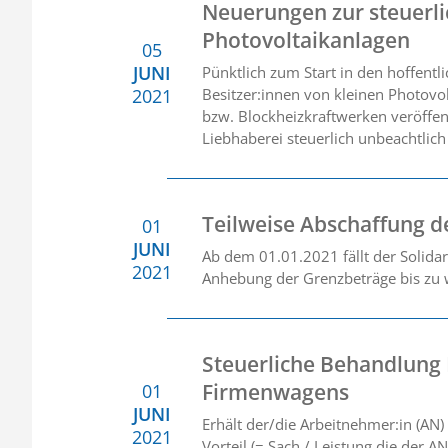
Neuerungen zur steuerl
Photovoltaikanlagen
05
JUNI
Pünktlich zum Start in den hoffent
2021
Besitzer:innen von kleinen Photovo
bzw. Blockheizkraftwerken veröffent
Liebhaberei steuerlich unbeachtlich
Teilweise Abschaffung de
01
JUNI
Ab dem 01.01.2021 fällt der Solida
2021
Anhebung der Grenzbeträge bis zu w
Steuerliche Behandlung 
Firmenwagens
01
JUNI
Erhält der/die Arbeitnehmer:in (AN)
2021
Vorteil (= Sach / Leistung die der 