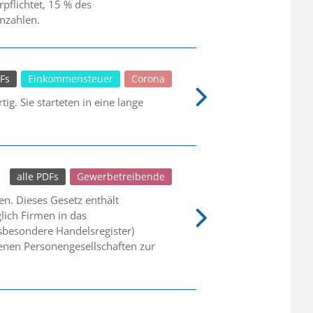
pflichtet, 15 % des
nzahlen.
DFs
Einkommensteuer
Corona
g. Sie starteten in eine lange
alle PDFs
Gewerbetreibende
en. Dieses Gesetz enthält
lich Firmen in das
nsbesondere Handelsregister)
genen Personengesellschaften zur