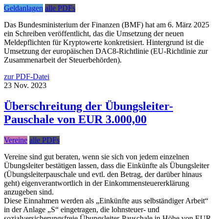
Geldanlagen
alle PDFs
Das Bundesministerium der Finanzen (BMF) hat am 6. März 2025
ein Schreiben veröffentlicht, das die Umsetzung der neuen
Meldepflichten für Kryptowerte konkretisiert. Hintergrund ist die
Umsetzung der europäischen DAC8-Richtlinie (EU-Richtlinie zur
Zusammenarbeit der Steuerbehörden).
zur PDF-Datei
23
Nov.
2023
Überschreitung der Übungsleiter-
Pauschale von EUR 3.000,00
Vereine
alle PDFs
Vereine sind gut beraten, wenn sie sich von jedem einzelnen
Übungsleiter bestätigen lassen, dass die Einkünfte als Übungsleiter
(Übungsleiterpauschale und evtl. den Betrag, der darüber hinaus
geht) eigenverantwortlich in der Einkommensteuererklärung
anzugeben sind.
Diese Einnahmen werden als „Einkünfte aus selbständiger Arbeit“
in der Anlage „S“ eingetragen, die lohnsteuer- und
sozialversicherungsfreie Übungsleiter-Pauschale in Höhe von EUR