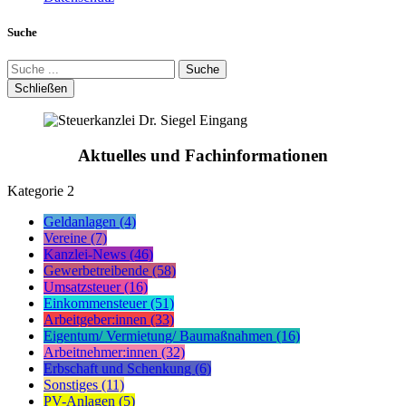
Suche
Suche
Schließen
Aktuelles und Fachinformationen
Kategorie
2
Geldanlagen (4)
Vereine (7)
Kanzlei-News (46)
Gewerbetreibende (58)
Umsatzsteuer (16)
Einkommensteuer (51)
Arbeitgeber:innen (33)
Eigentum/ Vermietung/ Baumaßnahmen (16)
Arbeitnehmer:innen (32)
Erbschaft und Schenkung (6)
Sonstiges (11)
PV-Anlagen (5)