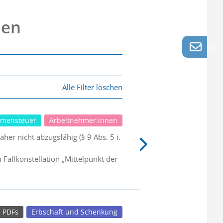
nen
info
Alle Filter löschen
mensteuer
Arbeitnehmer:innen
er nicht abzugsfähig (§ 9 Abs. 5 i.
allkonstellation „Mittelpunkt der
e PDFs
Erbschaft und Schenkung