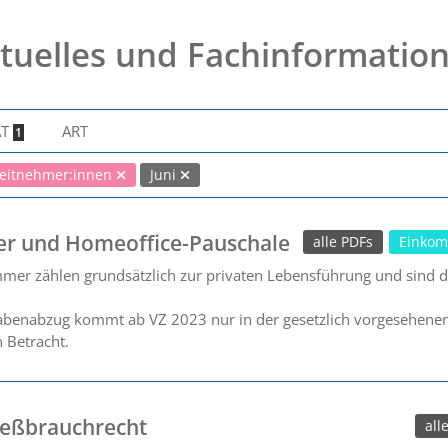
tuelles und Fachinformatio
AT
ART
1
eitnehmer:innen
Juni
er und Homeoffice-Pauschale
alle PDFs
Einkom
mmer zählen grundsätzlich zur privaten Lebensführung und sind dah
benabzug kommt ab VZ 2023 nur in der gesetzlich vorgesehenen F
 Betracht.
ießbrauchrecht
all