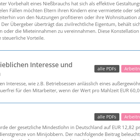
er Vorbehalt eines Nießbrauchs hat sich als effektive Gestaltung
elen Fällen möchten Eltern ihren Kindern eine vermietete oder se
eiterhin von den Nutzungen profitieren oder ihre Wohnsituation 
 Der Übergeber überträgt das zivilrechtliche Eigentum, behält sic
en oder die Mieteinnahmen zu vereinnahmen. Diese Konstellation 
steuerliche Vorteile.
eblichen Interesse und
alle PDFs
Arbeit
n
n Interesse, wie z.B. Betriebsessen anlässlich eines außergewöhnl
teuerfrei für den Mitarbeiter, wenn der Wert pro Mahlzeit EUR 60,0
alle PDFs
Arbeit
rde der gesetzliche Mindestlohn in Deutschland auf EUR 12,82 
dienstgrenze von Minijobbern. Der nachfolgende Beitrag beleucht