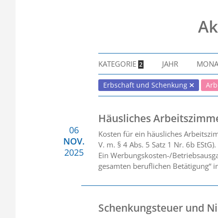
Ak
KATEGORIE
JAHR
MON
2
Erbschaft und Schenkung
Arb
Häusliches Arbeitszimm
06
Kosten für ein häusliches Arbeitszi
NOV.
V. m. § 4 Abs. 5 Satz 1 Nr. 6b EStG).
2025
Ein Werbungskosten-/Betriebsausga
gesamten beruflichen Betätigung“ in
Schenkungsteuer und N