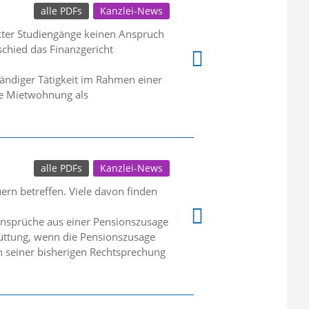
alle PDFs
Kanzlei-News
kter Studiengänge keinen Anspruch
chied das Finanzgericht
tändiger Tätigkeit im Rahmen einer
ie Mietwohnung als
alle PDFs
Kanzlei-News
ern betreffen. Viele davon finden
 Ansprüche aus einer Pensionszusage
chüttung, wenn die Pensionszusage
n seiner bisherigen Rechtsprechung