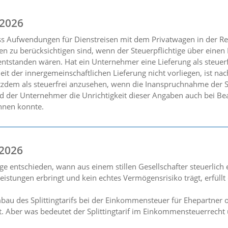
 2026
ss Aufwendungen für Dienstreisen mit dem Privatwagen in der R
en zu berücksichtigen sind, wenn der Steuerpflichtige über eine
ntstanden wären. Hat ein Unternehmer eine Lieferung als steuerf
eit der innergemeinschaftlichen Lieferung nicht vorliegen, ist na
tzdem als steuerfrei anzusehen, wenn die Inanspruchnahme der S
der Unternehmer die Unrichtigkeit dieser Angaben auch bei Beac
nnen konnte.
 2026
ge entschieden, wann aus einem stillen Gesellschafter steuerlich
tleistungen erbringt und kein echtes Vermögensrisiko trägt, erfül
au des Splittingtarifs bei der Einkommensteuer für Ehepartner 
rt. Aber was bedeutet der Splittingtarif im Einkommensteuerrecht 