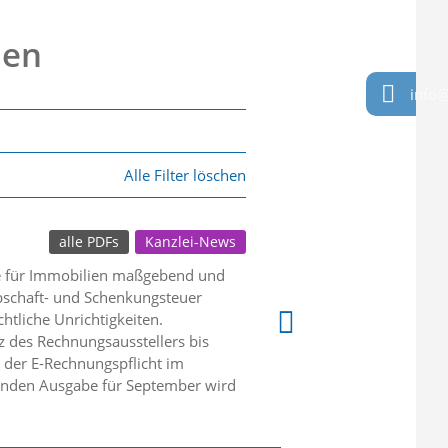
nen
info@
Alle Filter löschen
alle PDFs
Kanzlei-News
se für Immobilien maßgebend und
bschaft- und Schenkungsteuer
htliche Unrichtigkeiten.
z des Rechnungsausstellers bis
 der E-Rechnungspflicht im
menden Ausgabe für September wird