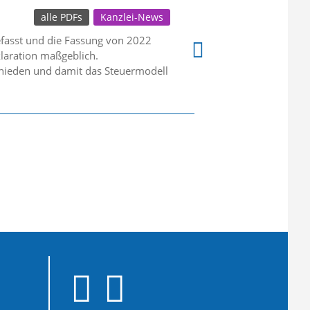
alle PDFs
Kanzlei-News
fasst und die Fassung von 2022
eklaration maßgeblich.
chieden und damit das Steuermodell