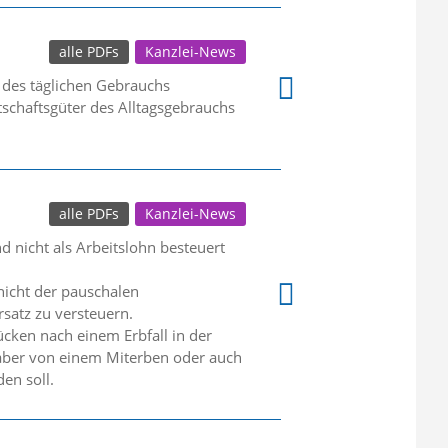
alle PDFs
Kanzlei-News
 des täglichen Gebrauchs
schaftsgüter des Alltagsgebrauchs
alle PDFs
Kanzlei-News
d nicht als Arbeitslohn besteuert
 nicht der pauschalen
satz zu versteuern.
ücken nach einem Erbfall in der
s aber von einem Miterben oder auch
en soll.