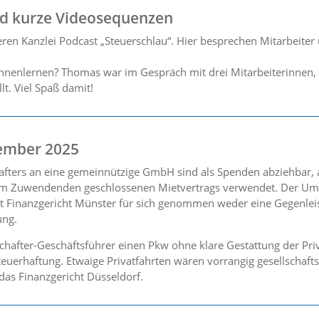
nd kurze Videosequenzen
ren Kanzlei Podcast „Steuerschlau“. Hier besprechen Mitarbeite
ennenlernen? Thomas war im Gespräch mit drei Mitarbeiterinnen, 
lt. Viel Spaß damit!
ember 2025
afters an eine gemeinnützige GmbH sind als Spenden abziehbar,
dem Zuwendenden geschlossenen Mietvertrags verwendet. Der Um
ut Finanzgericht Münster für sich genommen weder eine Gegenlei
ung.
hafter-Geschäftsführer einen Pkw ohne klare Gestattung der Priv
euerhaftung. Etwaige Privatfahrten wären vorrangig gesellschaft
as Finanzgericht Düsseldorf.