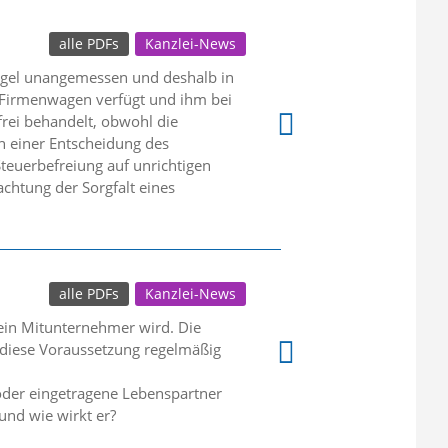
alle PDFs
Kanzlei-News
egel unangemessen und deshalb in
n Firmenwagen verfügt und ihm bei
rei behandelt, obwohl die
ch einer Entscheidung des
teuerbefreiung auf unrichtigen
htung der Sorgfalt eines
alle PDFs
Kanzlei-News
 ein Mitunternehmer wird. Die
lt diese Voraussetzung regelmäßig
oder eingetragene Lebenspartner
und wie wirkt er?