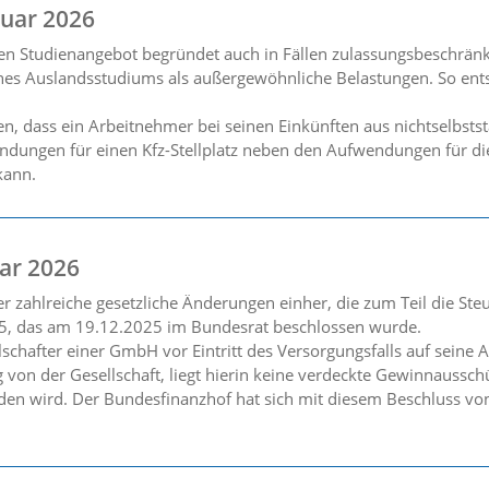
uar 2026
hen Studienangebot begründet auch in Fällen zulassungsbeschrän
nes Auslandsstudiums als außergewöhnliche Belastungen. So ents
n, dass ein Arbeitnehmer bei seinen Einkünften aus nichtselbsts
dungen für einen Kfz-Stellplatz neben den Aufwendungen für d
kann.
ar 2026
 zahlreiche gesetzliche Änderungen einher, die zum Teil die Steu
5, das am 19.12.2025 im Bundesrat beschlossen wurde.
lschafter einer GmbH vor Eintritt des Versorgungsfalls auf seine
g von der Gesellschaft, liegt hierin keine verdeckte Gewinnauss
den wird. Der Bundesfinanzhof hat sich mit diesem Beschluss vo