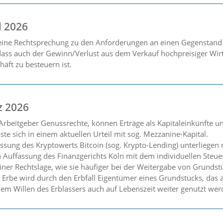
l 2026
seine Rechtsprechung zu den Anforderungen an einen Gegenstand
dass auch der Gewinn/Verlust aus dem Verkauf hochpreisiger Wirt
häft zu besteuern ist.
z 2026
rbeitgeber Genussrechte, können Erträge als Kapitaleinkünfte un
e sich in einem aktuellen Urteil mit sog. Mezzanine-Kapital.
assung des Kryptowerts Bitcoin (sog. Krypto-Lending) unterliegen
 Auffassung des Finanzgerichts Köln mit dem individuellen Steuer
ner Rechtslage, wie sie häufiger bei der Weitergabe von Grundst
in Erbe wird durch den Erbfall Eigentümer eines Grundstücks, da
em Willen des Erblassers auch auf Lebenszeit weiter genutzt werd