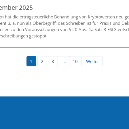
ember 2025
n hat die ertragsteuerliche Behandlung von Kryptowerten neu ge
ient u. a. nun als Oberbegriff; das Schreiben ist für Praxis und D
teilen zu den Voraussetzungen von § 20 Abs. 4a Satz 3 EStG ents
rschreibungen gestoppt.
1
2
3
…
10
Weiter