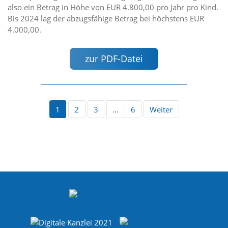
also ein Betrag in Höhe von EUR 4.800,00 pro Jahr pro Kind.
Bis 2024 lag der abzugsfähige Betrag bei höchstens EUR
4.000,00.
zur PDF-Datei
1
2
3
…
6
Weiter