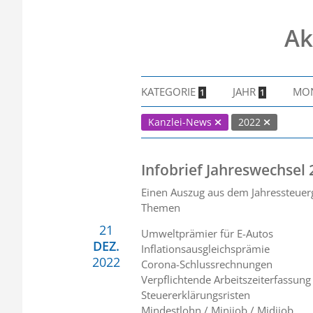
Ak
KATEGORIE
JAHR
MO
1
1
Kanzlei-News
2022
Infobrief Jahreswechsel
Einen Auszug aus dem Jahressteuerg
Themen
21
Umweltprämier für E-Autos
DEZ.
Inflationsausgleichsprämie
2022
Corona-Schlussrechnungen
Verpflichtende Arbeitszeiterfassung
Steuererklärungsristen
Mindestlohn / Minijob / Midijob