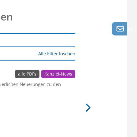
nen
info
Alle Filter löschen
alle PDFs
Kanzlei-News
euerlichen Neuerungen zu den