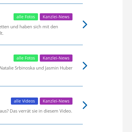
alle Fotos
Kanzlei-News
tten und haben sich mit den
t.
alle Fotos
Kanzlei-News
 Natalie Srbinoska und Jasmin Huber
alle Videos
Kanzlei-News
aus? Das verrät sie in diesem Video.