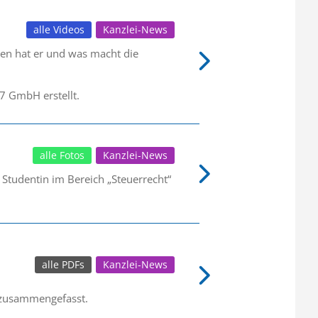
alle Videos
Kanzlei-News
ben hat er und was macht die
 GmbH erstellt.
alle Fotos
Kanzlei-News
 Studentin im Bereich „Steuerrecht“
alle PDFs
Kanzlei-News
e zusammengefasst.