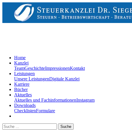
Home
Kanzlei
Team
Geschichte
Impressionen
Kontakt
Leistungen
Unsere Leistungen
Digitale Kanzlei
Karriere
Bücher
Aktuelles
Aktuelles und Fachinformationen
Instagram
Downloads
Checklisten
Formulare
Suche