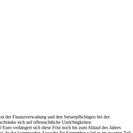
on der Finanzverwaltung und den Steuerpflichtigen bei der
chränke sich auf offensichtliche Unrichtigkeiten.
Euro verlängert sich diese Frist noch bis zum Ablauf des Jahres
gt. In der kommenden Ausgabe für September wird es im zweiten Teil