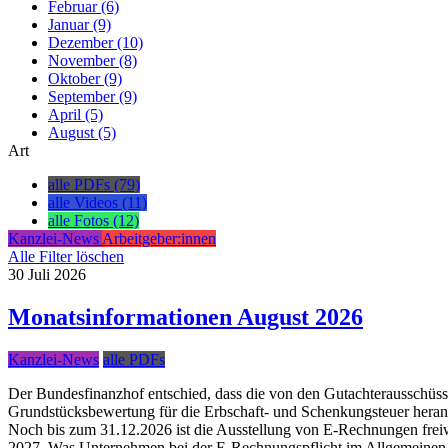
Februar (6)
Januar (9)
Dezember (10)
November (8)
Oktober (9)
September (9)
April (5)
August (5)
Art
alle PDFs (79)
alle Videos (11)
alle Fotos (12)
Kanzlei-News
Arbeitgeber:innen
Alle Filter löschen
30
Juli
2026
Monatsinformationen August 2026
Kanzlei-News
alle PDFs
Der Bundesfinanzhof entschied, dass die von den Gutachterausschüss
Grundstücksbewertung für die Erbschaft- und Schenkungsteuer heranzuz
Noch bis zum 31.12.2026 ist die Ausstellung von E-Rechnungen freiwi
2027. Was Unternehmen bei der E-Rechnungspflicht im Allgemeinen b