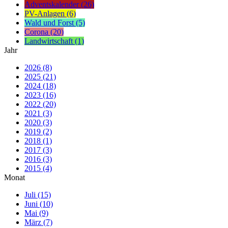
Adventskalender (26)
PV-Anlagen (6)
Wald und Forst (5)
Corona (20)
Landwirtschaft (1)
Jahr
2026 (8)
2025 (21)
2024 (18)
2023 (16)
2022 (20)
2021 (3)
2020 (3)
2019 (2)
2018 (1)
2017 (3)
2016 (3)
2015 (4)
Monat
Juli (15)
Juni (10)
Mai (9)
März (7)