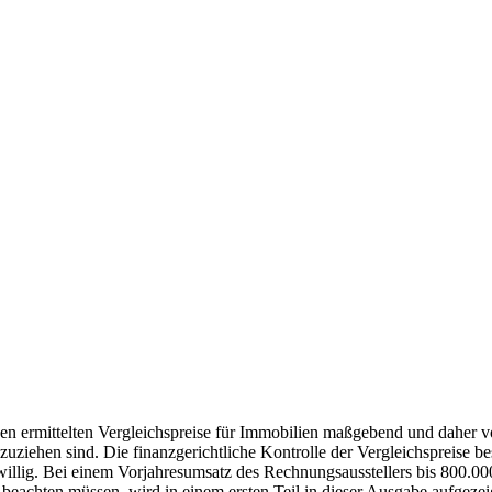
en ermittelten Vergleichspreise für Immobilien maßgebend und daher v
iehen sind. Die finanzgerichtliche Kontrolle der Vergleichspreise bes
llig. Bei einem Vorjahresumsatz des Rechnungsausstellers bis 800.000 
eachten müssen, wird in einem ersten Teil in dieser Ausgabe aufgezei