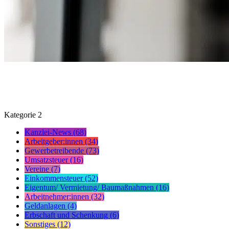
Kategorie
2
Kanzlei-News (68)
Arbeitgeber:innen (34)
Gewerbetreibende (73)
Umsatzsteuer (16)
Vereine (7)
Einkommensteuer (52)
Eigentum/ Vermietung/ Baumaßnahmen (16)
Arbeitnehmer:innen (32)
Geldanlagen (4)
Erbschaft und Schenkung (6)
Sonstiges (12)