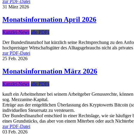
zur PDF-Datei
31
März
2026
Monatsinformation April 2026
Kanzlei-News
alle PDFs
Der Bundesfinanzhof hat kürzlich seine Rechtsprechung zu den Anfo
hochpreisiger Wirtschaftsgüter des Alltagsgebrauchs nicht als privates
zur PDF-Datei
25
Feb.
2026
Monatsinformation März 2026
Kanzlei-News
alle PDFs
kauft ein Arbeitnehmer bei seinem Arbeitgeber Genussrechte, können E
sog. Mezzanine-Kapital.
Erträge aus der entgeltlichen Überlassung des Kryptowerts Bitcoin (
individuellen Steuersatz zu versteuern.
Der Bundesfinanzhof entschied in einer Rechtslage, wie sie häufiger 
eines Grundstücks, das aber von einem Miterben oder auch Nichterben
zur PDF-Datei
03
Feb.
2026