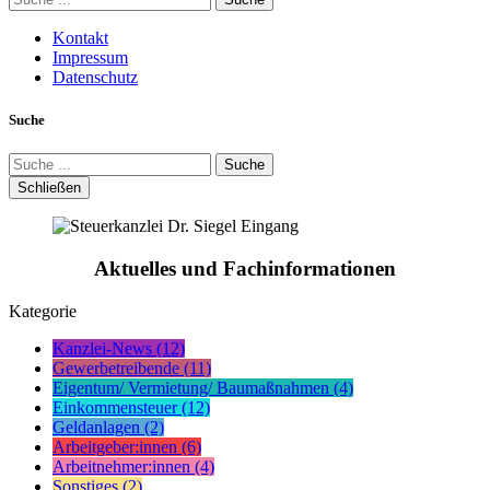
Kontakt
Impressum
Datenschutz
Suche
Suche
Schließen
Aktuelles und Fachinformationen
Kategorie
Kanzlei-News (12)
Gewerbetreibende (11)
Eigentum/ Vermietung/ Baumaßnahmen (4)
Einkommensteuer (12)
Geldanlagen (2)
Arbeitgeber:innen (6)
Arbeitnehmer:innen (4)
Sonstiges (2)