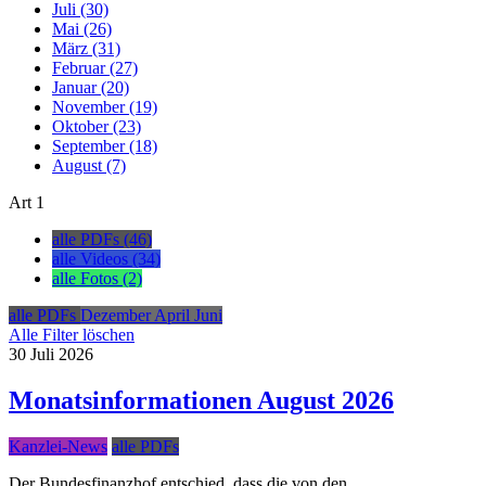
Juli (30)
Mai (26)
März (31)
Februar (27)
Januar (20)
November (19)
Oktober (23)
September (18)
August (7)
Art
1
alle PDFs (46)
alle Videos (34)
alle Fotos (2)
alle PDFs
Dezember
April
Juni
Alle Filter löschen
30
Juli
2026
Monatsinformationen August 2026
Kanzlei-News
alle PDFs
Der Bundesfinanzhof entschied, dass die von den