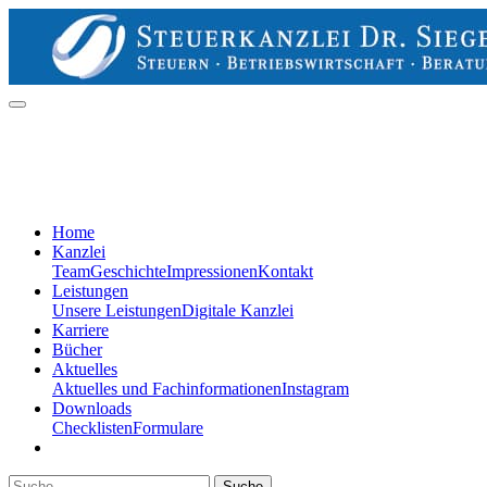
Home
Kanzlei
Team
Geschichte
Impressionen
Kontakt
Leistungen
Unsere Leistungen
Digitale Kanzlei
Karriere
Bücher
Aktuelles
Aktuelles und Fachinformationen
Instagram
Downloads
Checklisten
Formulare
Suche