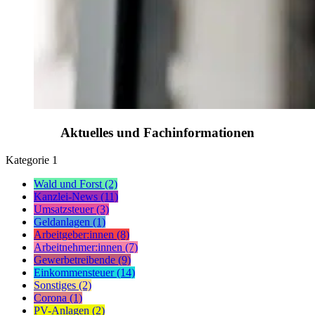
Aktuelles und Fachinformationen
Kategorie
1
Wald und Forst (2)
Kanzlei-News (11)
Umsatzsteuer (3)
Geldanlagen (1)
Arbeitgeber:innen (8)
Arbeitnehmer:innen (7)
Gewerbetreibende (9)
Einkommensteuer (14)
Sonstiges (2)
Corona (1)
PV-Anlagen (2)