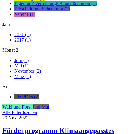
Eigentum/ Vermietung/ Baumaßnahmen (1)
Erbschaft und Schenkung (1)
Vereine (1)
Jahr
2021 (1)
2017 (1)
Monat
2
Juni (1)
Mai (1)
November (2)
März (1)
Art
alle PDFs (2)
Wald und Forst
Juni
Mai
Alle Filter löschen
29
Nov.
2022
Förderprogramm Klimaangepasstes