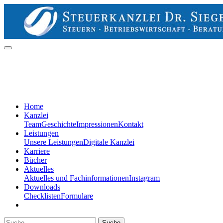
Home
Kanzlei
Team
Geschichte
Impressionen
Kontakt
Leistungen
Unsere Leistungen
Digitale Kanzlei
Karriere
Bücher
Aktuelles
Aktuelles und Fachinformationen
Instagram
Downloads
Checklisten
Formulare
Suche