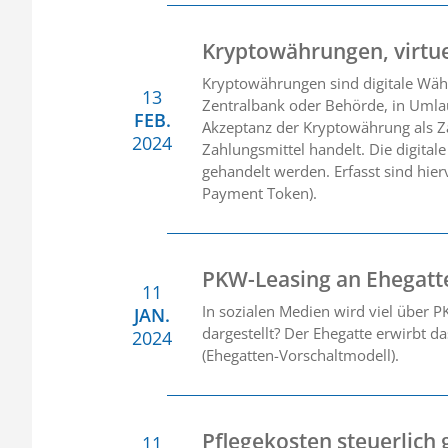
Kryptowährungen, virtu
Kryptowährungen sind digitale Währu
13
Zentralbank oder Behörde, in Umlau
FEB.
Akzeptanz der Kryptowährung als Zah
2024
Zahlungsmittel handelt. Die digital
gehandelt werden. Erfasst sind hie
Payment Token).
PKW-Leasing an Ehegatt
11
In sozialen Medien wird viel über PK
JAN.
dargestellt? Der Ehegatte erwirbt 
2024
(Ehegatten-Vorschaltmodell).
Pflegekosten steuerlich
11