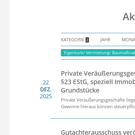
Ak
KATEGORIE
JAHR
MON
2
Eigentum/ Vermietung/ Baumaßn
Private Veräußerungsge
§23 EStG, speziell Immob
22
DEZ.
Grundstücke
2025
Private Veräußerungsgeschäfte liege
Gewinne hieraus können steuerpflic
Gutachterausschuss verö