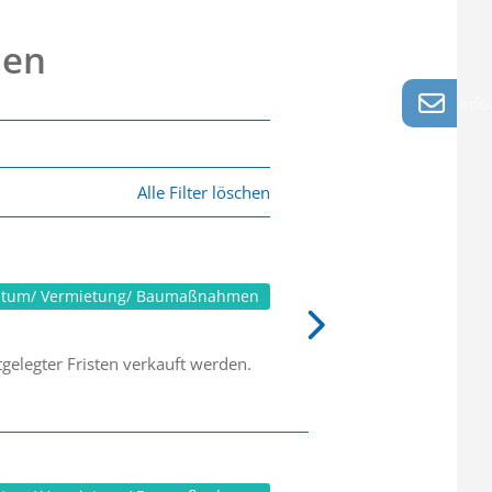
nen
info
Alle Filter löschen
ntum/ Vermietung/ Baumaßnahmen
gelegter Fristen verkauft werden.