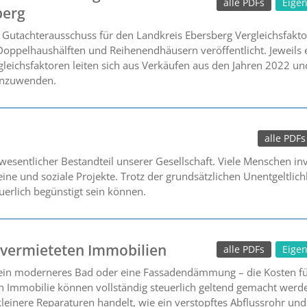
alle PDFs
Eige
berg
Gutachterausschuss für den Landkreis Ebersberg Vergleichsfakt
Doppelhaushälften und Reihenendhäusern veröffentlicht. Jeweils 
leichsfaktoren leiten sich aus Verkäufen aus den Jahren 2022 und
anzuwenden.
alle PDFs
esentlicher Bestandteil unserer Gesellschaft. Viele Menschen inve
ne und soziale Projekte. Trotz der grundsätzlichen Unentgeltlich
euerlich begünstigt sein können.
 vermieteten Immobilien
alle PDFs
Eige
 ein moderneres Bad oder eine Fassadendämmung – die Kosten f
n Immobilie können vollständig steuerlich geltend gemacht werd
kleinere Reparaturen handelt, wie ein verstopftes Abflussrohr un