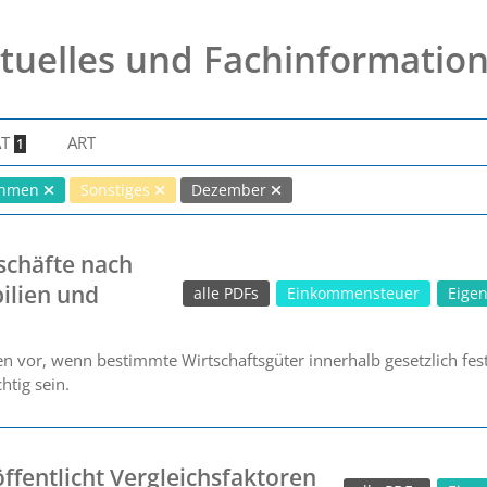
tuelles und Fachinformatio
AT
ART
1
ahmen
Sonstiges
Dezember
schäfte nach
ilien und
alle PDFs
Einkommensteuer
Eige
n vor, wenn bestimmte Wirtschaftsgüter innerhalb gesetzlich fest
htig sein.
ffentlicht Vergleichsfaktoren