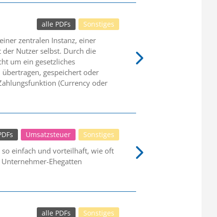
alle PDFs
Sonstiges
iner zentralen Instanz, einer
der Nutzer selbst. Durch die
cht um ein gesetzliches
 übertragen, gespeichert oder
 Zahlungsfunktion (Currency oder
 PDFs
Umsatzsteuer
Sonstiges
so einfach und vorteilhaft, wie oft
en Unternehmer-Ehegatten
alle PDFs
Sonstiges