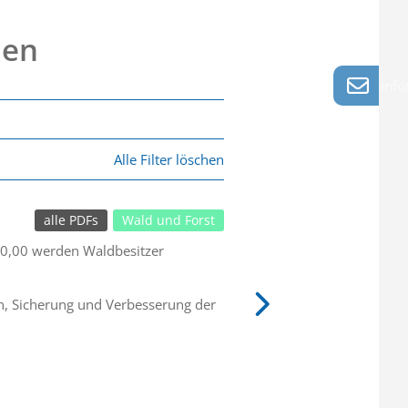
nen
info
Alle Filter löschen
alle PDFs
Wald und Forst
0,00 werden Waldbesitzer
en, Sicherung und Verbesserung der