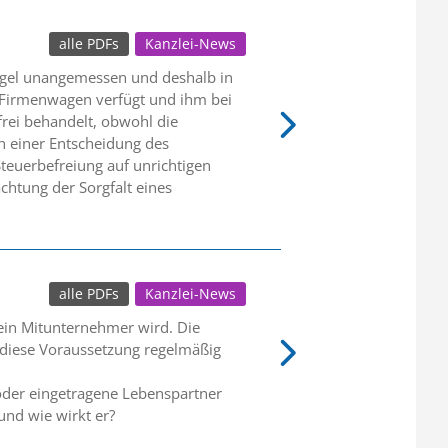
alle PDFs
Kanzlei-News
egel unangemessen und deshalb in
n Firmenwagen verfügt und ihm bei
rei behandelt, obwohl die
ch einer Entscheidung des
teuerbefreiung auf unrichtigen
htung der Sorgfalt eines
alle PDFs
Kanzlei-News
 ein Mitunternehmer wird. Die
lt diese Voraussetzung regelmäßig
oder eingetragene Lebenspartner
und wie wirkt er?