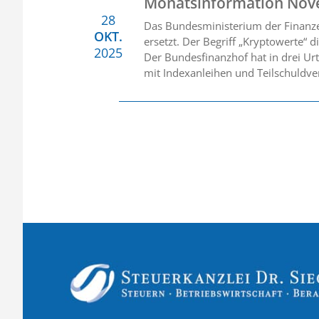
Monatsinformation Nov
28
Das Bundesministerium der Finanze
OKT.
ersetzt. Der Begriff „Kryptowerte“ d
2025
Der Bundesfinanzhof hat in drei Ur
mit Indexanleihen und Teilschuldve