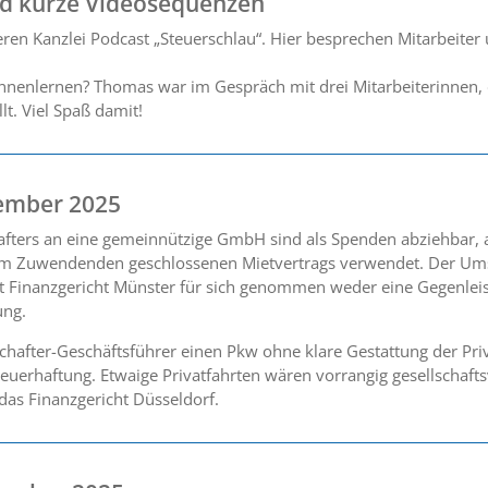
nd kurze Videosequenzen
ren Kanzlei Podcast „Steuerschlau“. Hier besprechen Mitarbeite
ennenlernen? Thomas war im Gespräch mit drei Mitarbeiterinnen, 
lt. Viel Spaß damit!
ember 2025
afters an eine gemeinnützige GmbH sind als Spenden abziehbar,
dem Zuwendenden geschlossenen Mietvertrags verwendet. Der Ums
ut Finanzgericht Münster für sich genommen weder eine Gegenlei
ung.
hafter-Geschäftsführer einen Pkw ohne klare Gestattung der Priv
euerhaftung. Etwaige Privatfahrten wären vorrangig gesellschafts
as Finanzgericht Düsseldorf.