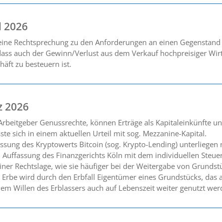
l 2026
seine Rechtsprechung zu den Anforderungen an einen Gegenstand
dass auch der Gewinn/Verlust aus dem Verkauf hochpreisiger Wirt
häft zu besteuern ist.
z 2026
rbeitgeber Genussrechte, können Erträge als Kapitaleinkünfte und
e sich in einem aktuellen Urteil mit sog. Mezzanine-Kapital.
assung des Kryptowerts Bitcoin (sog. Krypto-Lending) unterliegen
 Auffassung des Finanzgerichts Köln mit dem individuellen Steuer
ner Rechtslage, wie sie häufiger bei der Weitergabe von Grundst
in Erbe wird durch den Erbfall Eigentümer eines Grundstücks, da
em Willen des Erblassers auch auf Lebenszeit weiter genutzt werd