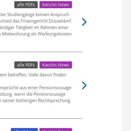
alle PDFs
Kanzlei-News
kter Studiengänge keinen Anspruch
chied das Finanzgericht Düsseldorf.
tändiger Tätigkeit im Rahmen einer
ie Mietwohnung als Werbungskosten
alle PDFs
Kanzlei-News
ern betreffen. Viele davon finden
 Ansprüche aus einer Pensionszusage
hüttung, wenn die Pensionszusage
n seiner bisherigen Rechtsprechung