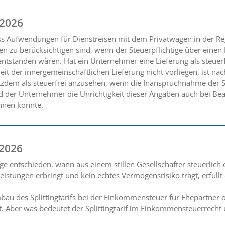
 2026
ss Aufwendungen für Dienstreisen mit dem Privatwagen in der R
en zu berücksichtigen sind, wenn der Steuerpflichtige über eine
ntstanden wären. Hat ein Unternehmer eine Lieferung als steuerf
eit der innergemeinschaftlichen Lieferung nicht vorliegen, ist na
tzdem als steuerfrei anzusehen, wenn die Inanspruchnahme der S
der Unternehmer die Unrichtigkeit dieser Angaben auch bei Beac
nnen konnte.
 2026
ge entschieden, wann aus einem stillen Gesellschafter steuerlich
tleistungen erbringt und kein echtes Vermögensrisiko trägt, erfül
au des Splittingtarifs bei der Einkommensteuer für Ehepartner 
rt. Aber was bedeutet der Splittingtarif im Einkommensteuerrecht 