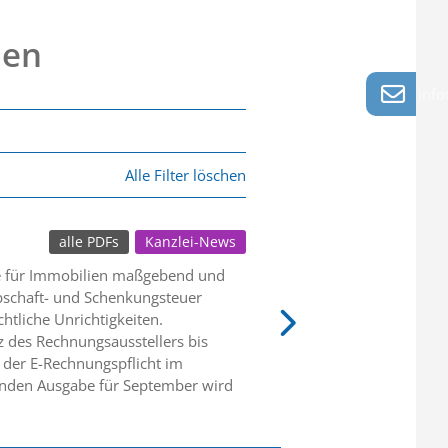
nen
info
Alle Filter löschen
alle PDFs
Kanzlei-News
se für Immobilien maßgebend und
bschaft- und Schenkungsteuer
htliche Unrichtigkeiten.
z des Rechnungsausstellers bis
 der E-Rechnungspflicht im
menden Ausgabe für September wird