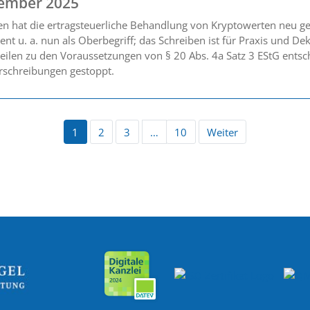
ember 2025
n hat die ertragsteuerliche Behandlung von Kryptowerten neu ge
ient u. a. nun als Oberbegriff; das Schreiben ist für Praxis und D
teilen zu den Voraussetzungen von § 20 Abs. 4a Satz 3 EStG ents
rschreibungen gestoppt.
1
2
3
…
10
Weiter