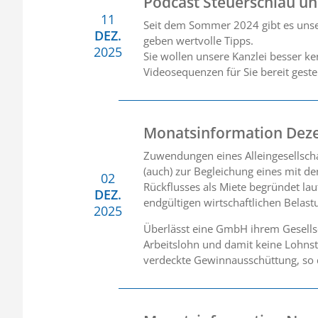
Podcast Steuerschlau u
11
Seit dem Sommer 2024 gibt es unse
DEZ.
geben wertvolle Tipps.
2025
Sie wollen unsere Kanzlei besser k
Videosequenzen für Sie bereit gestel
Monatsinformation Dez
Zuwendungen eines Alleingesellsch
(auch) zur Begleichung eines mit 
02
Rückflusses als Miete begründet la
DEZ.
endgültigen wirtschaftlichen Belast
2025
Überlässt eine GmbH ihrem Gesellsc
Arbeitslohn und damit keine Lohnst
verdeckte Gewinnausschüttung, so d