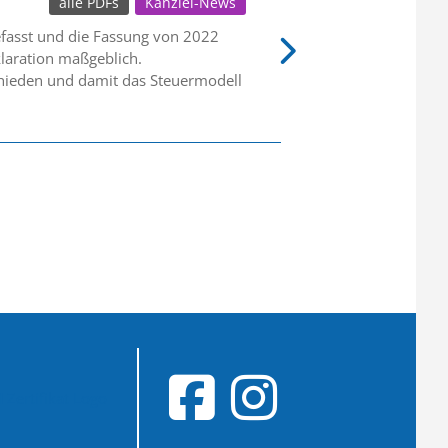
alle PDFs
Kanzlei-News
fasst und die Fassung von 2022
eklaration maßgeblich.
chieden und damit das Steuermodell