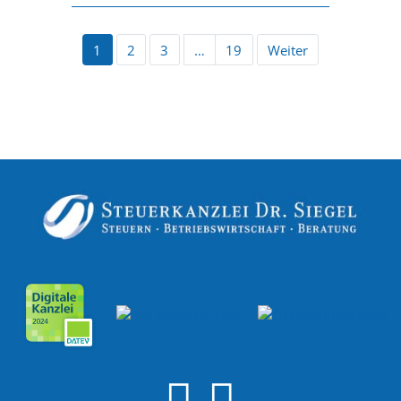
1
2
3
…
19
Weiter