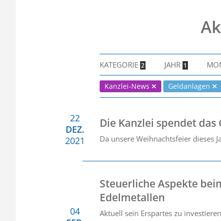
Ak
KATEGORIE
JAHR
MO
2
1
Kanzlei-News
Geldanlagen
22
Die Kanzlei spendet das
DEZ.
Da unsere Weihnachtsfeier dieses J
2021
Steuerliche Aspekte bei
Edelmetallen
04
Aktuell sein Erspartes zu investier