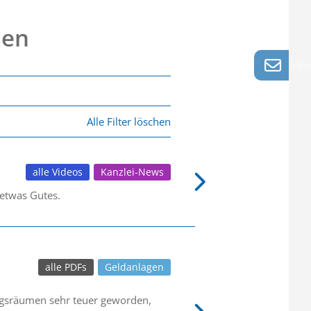
nen
info
Alle Filter löschen
alle Videos
Kanzlei-News
 etwas Gutes.
alle PDFs
Geldanlagen
lungsräumen sehr teuer geworden,