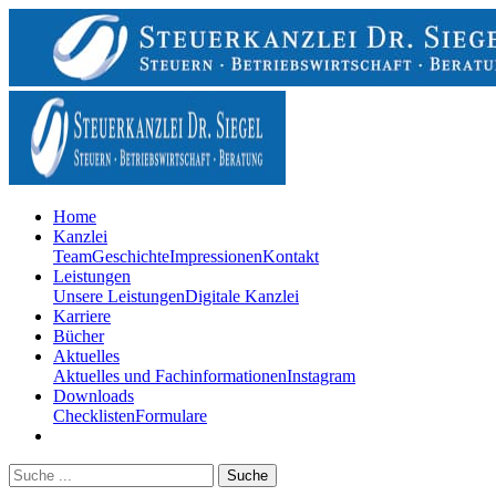
Home
Kanzlei
Team
Geschichte
Impressionen
Kontakt
Leistungen
Unsere Leistungen
Digitale Kanzlei
Karriere
Bücher
Aktuelles
Aktuelles und Fachinformationen
Instagram
Downloads
Checklisten
Formulare
Suche