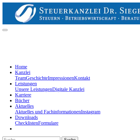
Home
Kanzlei
Team
Geschichte
Impressionen
Kontakt
Leistungen
Unsere Leistungen
Digitale Kanzlei
Karriere
Bücher
Aktuelles
Aktuelles und Fachinformationen
Instagram
Downloads
Checklisten
Formulare
Suche