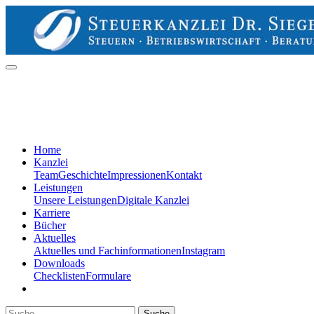
Home
Kanzlei
Team
Geschichte
Impressionen
Kontakt
Leistungen
Unsere Leistungen
Digitale Kanzlei
Karriere
Bücher
Aktuelles
Aktuelles und Fachinformationen
Instagram
Downloads
Checklisten
Formulare
Suche