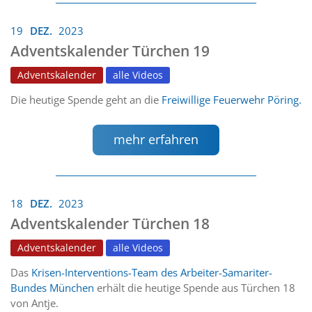
19
DEZ.
2023
Adventskalender Türchen 19
Adventskalender
alle Videos
Die heutige Spende geht an die
Freiwillige Feuerwehr Pöring.
mehr erfahren
18
DEZ.
2023
Adventskalender Türchen 18
Adventskalender
alle Videos
Das
Krisen-Interventions-Team des Arbeiter-Samariter-
Bundes München
erhält die heutige Spende aus Türchen 18
von Antje.