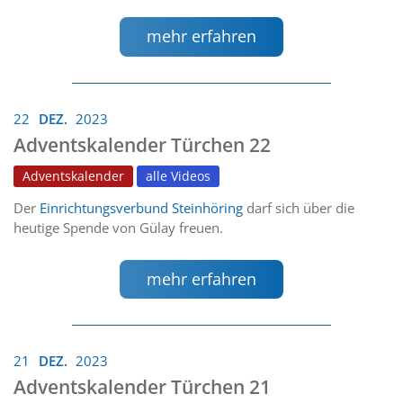
mehr erfahren
22
DEZ.
2023
Adventskalender Türchen 22
Adventskalender
alle Videos
Der
Einrichtungsverbund Steinhöring
darf sich über die
heutige Spende von Gülay freuen.
mehr erfahren
21
DEZ.
2023
Adventskalender Türchen 21