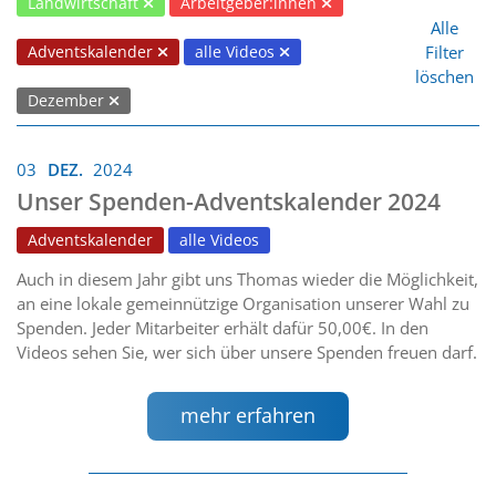
Landwirtschaft
Arbeitgeber:innen
Alle
Filter
Adventskalender
alle Videos
löschen
Dezember
03
DEZ.
2024
Unser Spenden-Adventskalender 2024
Adventskalender
alle Videos
Auch in diesem Jahr gibt uns Thomas wieder die Möglichkeit,
an eine lokale gemeinnützige Organisation unserer Wahl zu
Spenden. Jeder Mitarbeiter erhält dafür 50,00€. In den
Videos sehen Sie, wer sich über unsere Spenden freuen darf.
mehr erfahren