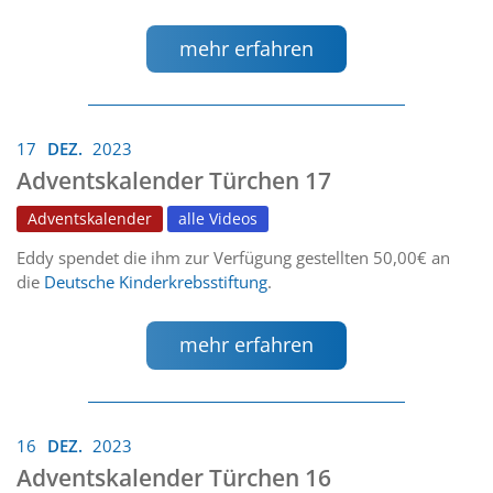
mehr erfahren
17
DEZ.
2023
Adventskalender Türchen 17
Adventskalender
alle Videos
Eddy spendet die ihm zur Verfügung gestellten 50,00€ an
die
Deutsche Kinderkrebsstiftung
.
mehr erfahren
16
DEZ.
2023
Adventskalender Türchen 16