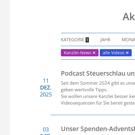
Ak
KATEGORIE
JAHR
MON
1
Kanzlei-News
alle Videos
Podcast Steuerschlau u
11
Seit dem Sommer 2024 gibt es unse
DEZ.
geben wertvolle Tipps.
2025
Sie wollen unsere Kanzlei besser k
Videosequenzen für Sie bereit gestel
Unser Spenden-Advents
03