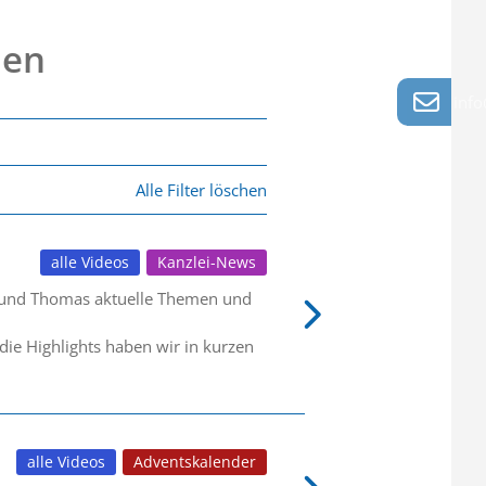
nen
info
Alle Filter löschen
alle Videos
Kanzlei-News
r und Thomas aktuelle Themen und
die Highlights haben wir in kurzen
alle Videos
Adventskalender