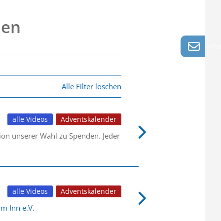
nen
info
Alle Filter löschen
alle Videos
Adventskalender
tion unserer Wahl zu Spenden. Jeder
alle Videos
Adventskalender
m Inn e.V.