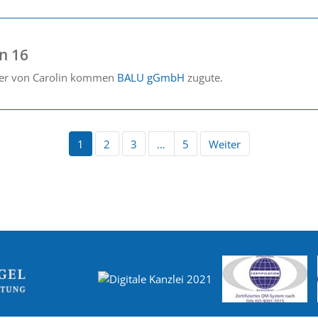
n 16
der von Carolin kommen
BALU gGmbH
zugute.
1
2
3
…
5
Weiter