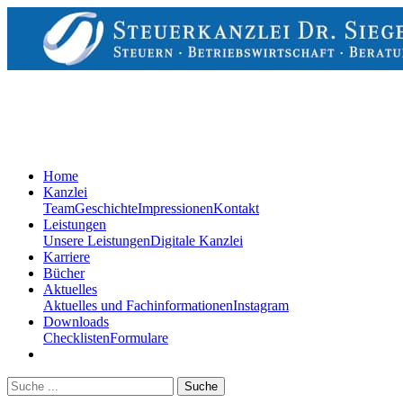
Home
Kanzlei
Team
Geschichte
Impressionen
Kontakt
Leistungen
Unsere Leistungen
Digitale Kanzlei
Karriere
Bücher
Aktuelles
Aktuelles und Fachinformationen
Instagram
Downloads
Checklisten
Formulare
Suche