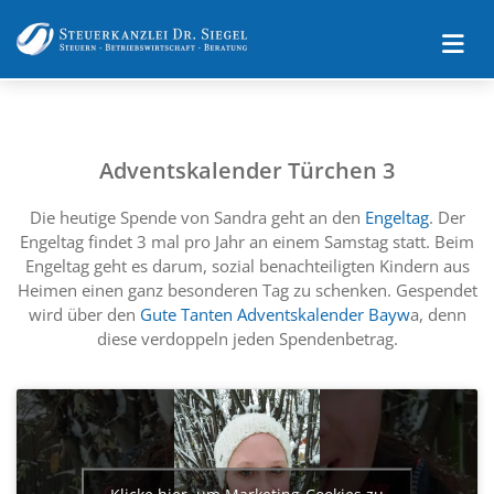
Adventskalender Türchen 3
Die heutige Spende von Sandra geht an den
Engeltag
. Der
Engeltag findet 3 mal pro Jahr an einem Samstag statt. Beim
Engeltag geht es darum, sozial benachteiligten Kindern aus
Heimen einen ganz besonderen Tag zu schenken. Gespendet
wird über den
Gute Tanten Adventskalender Bayw
a, denn
diese verdoppeln jeden Spendenbetrag.
Klicke hier, um Marketing-Cookies zu