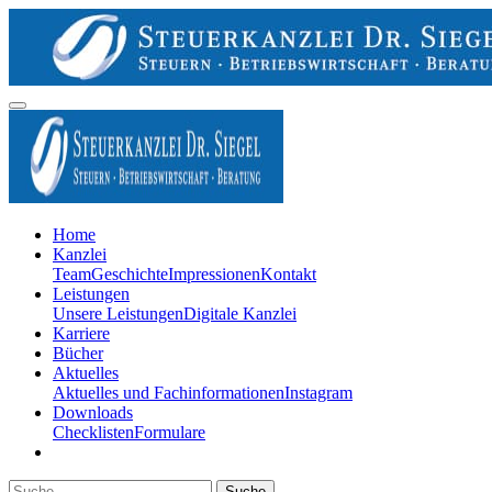
Home
Kanzlei
Team
Geschichte
Impressionen
Kontakt
Leistungen
Unsere Leistungen
Digitale Kanzlei
Karriere
Bücher
Aktuelles
Aktuelles und Fachinformationen
Instagram
Downloads
Checklisten
Formulare
Suche