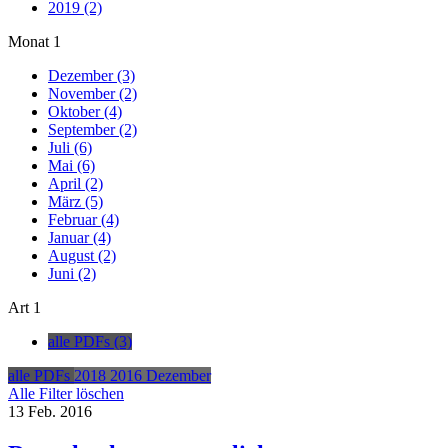
2019 (2)
Monat
1
Dezember (3)
November (2)
Oktober (4)
September (2)
Juli (6)
Mai (6)
April (2)
März (5)
Februar (4)
Januar (4)
August (2)
Juni (2)
Art
1
alle PDFs (3)
alle PDFs
2018
2016
Dezember
Alle Filter löschen
13
Feb.
2016