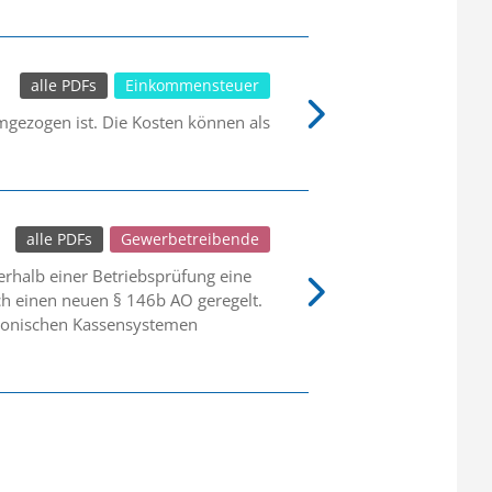
alle PDFs
Einkommensteuer
gezogen ist. Die Kosten können als
alle PDFs
Gewerbetreibende
halb einer Betriebsprüfung eine
h einen neuen § 146b AO geregelt.
ktronischen Kassensystemen