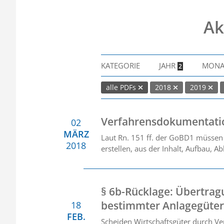
Ak
KATEGORIE
JAHR
MON
2
alle PDFs
2018
2019
Verfahrensdokumentati
02
MÄRZ
Laut Rn. 151 ff. der GoBD1 müssen 
2018
erstellen, aus der Inhalt, Aufbau, A
§ 6b-Rücklage: Übertrag
bestimmter Anlagegüter
18
FEB.
Scheiden Wirtschaftsgüter durch V