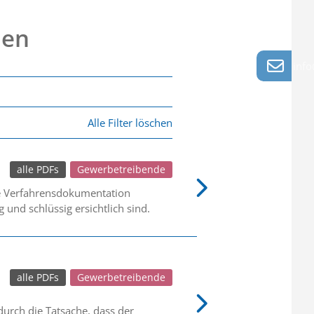
nen
info
Alle Filter löschen
alle PDFs
Gewerbetreibende
ne Verfahrensdokumentation
 und schlüssig ersichtlich sind.
alle PDFs
Gewerbetreibende
urch die Tatsache, dass der