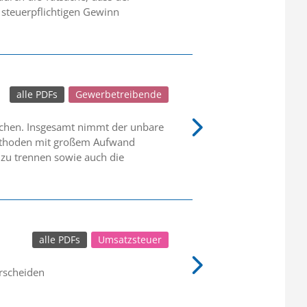
h steuerpflichtigen Gewinn
alle PDFs
Gewerbetreibende
eichen. Insgesamt nimmt der unbare
methoden mit großem Aufwand
zu trennen sowie auch die
alle PDFs
Umsatzsteuer
rscheiden