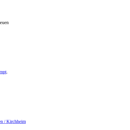
reuen
empt
.
en / Kirchheim