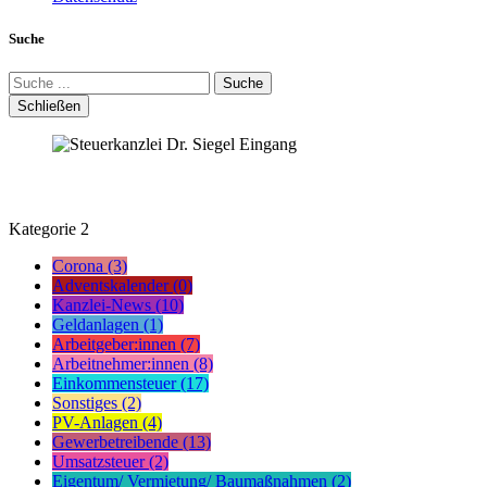
Suche
Suche
Schließen
Kategorie
2
Corona (3)
Adventskalender (0)
Kanzlei-News (10)
Geldanlagen (1)
Arbeitgeber:innen (7)
Arbeitnehmer:innen (8)
Einkommensteuer (17)
Sonstiges (2)
PV-Anlagen (4)
Gewerbetreibende (13)
Umsatzsteuer (2)
Eigentum/ Vermietung/ Baumaßnahmen (2)