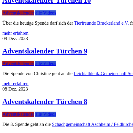
Adventskalender Türchen 10
Adventskalender
alle Videos
Über die heutige Spende darf sich der
Tierfreunde Bruckerland e.V.
f
mehr erfahren
09
Dez.
2023
Adventskalender Türchen 9
Adventskalender
alle Videos
Die Spende von Christine geht an die
Leichtathletik-Gemeinschaft S
mehr erfahren
08
Dez.
2023
Adventskalender Türchen 8
Adventskalender
alle Videos
Die 8. Spende geht an die
Schachgemeinschaft Aschheim / Feldkirch