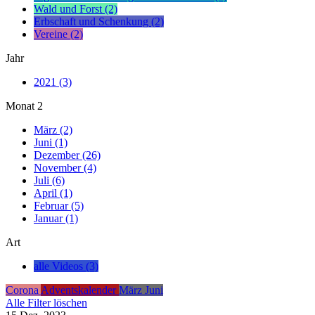
Wald und Forst (2)
Erbschaft und Schenkung (2)
Vereine (2)
Jahr
2021 (3)
Monat
2
März (2)
Juni (1)
Dezember (26)
November (4)
Juli (6)
April (1)
Februar (5)
Januar (1)
Art
alle Videos (3)
Corona
Adventskalender
März
Juni
Alle Filter löschen