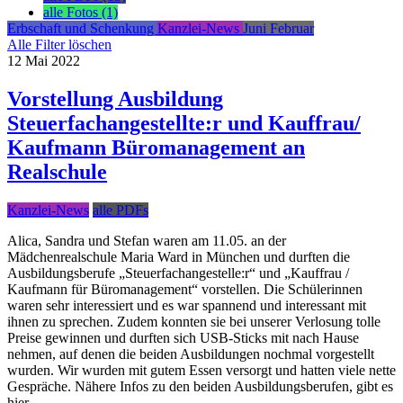
alle Fotos (1)
Erbschaft und Schenkung
Kanzlei-News
Juni
Februar
Alle Filter löschen
12
Mai
2022
Vorstellung Ausbildung
Steuerfachangestellte:r und Kauffrau/
Kaufmann Büromanagement an
Realschule
Kanzlei-News
alle PDFs
Alica, Sandra und Stefan waren am 11.05. an der
Mädchenrealschule Maria Ward in München und durften die
Ausbildungsberufe „Steuerfachangestelle:r“ und „Kauffrau /
Kaufmann für Büromanagement“ vorstellen. Die Schülerinnen
waren sehr interessiert und es war spannend und interessant mit
ihnen zu sprechen. Zudem konnten sie bei unserer Verlosung tolle
Preise gewinnen und durften sich USB-Sticks mit nach Hause
nehmen, auf denen die beiden Ausbildungen nochmal vorgestellt
wurden. Wir wurden mit gutem Essen versorgt und hatten viele nette
Gespräche. Nähere Infos zu den beiden Ausbildungsberufen, gibt es
hier.