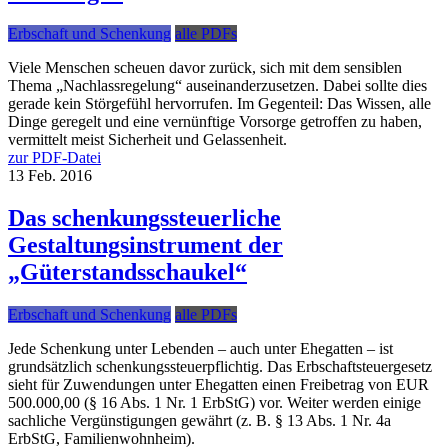
Erbschaft und Schenkung
alle PDFs
Viele Menschen scheuen davor zurück, sich mit dem sensiblen
Thema „Nachlassregelung“ auseinanderzusetzen. Dabei sollte dies
gerade kein Störgefühl hervorrufen. Im Gegenteil: Das Wissen, alle
Dinge geregelt und eine vernünftige Vorsorge getroffen zu haben,
vermittelt meist Sicherheit und Gelassenheit.
zur PDF-Datei
13
Feb.
2016
Das schenkungssteuerliche
Gestaltungsinstrument der
„Güterstandsschaukel“
Erbschaft und Schenkung
alle PDFs
Jede Schenkung unter Lebenden – auch unter Ehegatten – ist
grundsätzlich schenkungssteuerpflichtig. Das Erbschaftsteuergesetz
sieht für Zuwendungen unter Ehegatten einen Freibetrag von EUR
500.000,00 (§ 16 Abs. 1 Nr. 1 ErbStG) vor. Weiter werden einige
sachliche Vergünstigungen gewährt (z. B. § 13 Abs. 1 Nr. 4a
ErbStG, Familienwohnheim).