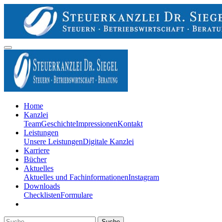
Home
Kanzlei
Team
Geschichte
Impressionen
Kontakt
Leistungen
Unsere Leistungen
Digitale Kanzlei
Karriere
Bücher
Aktuelles
Aktuelles und Fachinformationen
Instagram
Downloads
Checklisten
Formulare
Suche