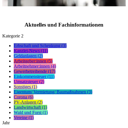
Aktuelles und Fachinformationen
Kategorie
2
Erbschaft und Schenkung (3)
Kanzlei-News (11)
Geldanlagen (2)
Arbeitgeber:innen (5)
Arbeitnehmer:innen (4)
Gewerbetreibende (17)
Einkommensteuer (11)
Umsatzsteuer (2)
Sonstiges (1)
Eigentum/ Vermietung/ Baumaßnahmen (3)
Corona (6)
PV-Anlagen (2)
Landwirtschaft (1)
Wald und Forst (1)
Vereine (1)
Jahr