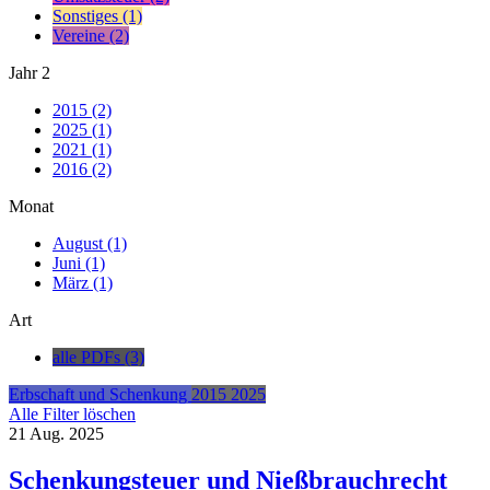
Sonstiges (1)
Vereine (2)
Jahr
2
2015 (2)
2025 (1)
2021 (1)
2016 (2)
Monat
August (1)
Juni (1)
März (1)
Art
alle PDFs (3)
Erbschaft und Schenkung
2015
2025
Alle Filter löschen
21
Aug.
2025
Schenkungsteuer und Nießbrauchrecht