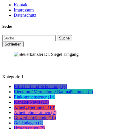
Kontakt
Impressum
Datenschutz
Suche
Suche
Schließen
Kategorie
1
Erbschaft und Schenkung (3)
Eigentum/ Vermietung/ Baumaßnahmen (2)
Einkommensteuer (14)
Kanzlei-News (15)
Arbeitgeber:innen (10)
Arbeitnehmer:innen (7)
Gewerbetreibende (10)
Geldanlagen (2)
Umsatzsteuer (2)