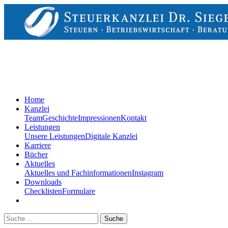
Home
Kanzlei
Team
Geschichte
Impressionen
Kontakt
Leistungen
Unsere Leistungen
Digitale Kanzlei
Karriere
Bücher
Aktuelles
Aktuelles und Fachinformationen
Instagram
Downloads
Checklisten
Formulare
Suche