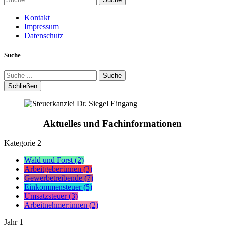
Kontakt
Impressum
Datenschutz
Suche
Suche
Schließen
Aktuelles und Fachinformationen
Kategorie
2
Wald und Forst (2)
Arbeitgeber:innen (3)
Gewerbetreibende (7)
Einkommensteuer (5)
Umsatzsteuer (3)
Arbeitnehmer:innen (2)
Jahr
1