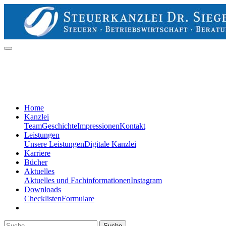
Home
Kanzlei
Team
Geschichte
Impressionen
Kontakt
Leistungen
Unsere Leistungen
Digitale Kanzlei
Karriere
Bücher
Aktuelles
Aktuelles und Fachinformationen
Instagram
Downloads
Checklisten
Formulare
Suche