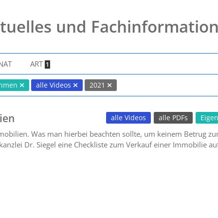
tuelles und Fachinformatio
NAT
ART
1
ahmen
alle Videos
2021
ien
alle Videos
alle PDFs
Eige
obilien. Was man hierbei beachten sollte, um keinem Betrug zum
anzlei Dr. Siegel eine Checkliste zum Verkauf einer Immobilie auf