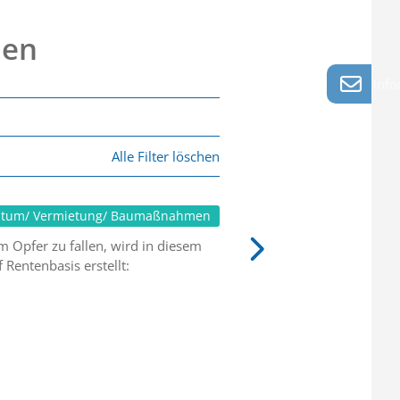
nen
info
Alle Filter löschen
ntum/ Vermietung/ Baumaßnahmen
 Opfer zu fallen, wird in diesem
 Rentenbasis erstellt: