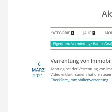
Ak
KATEGORIE
JAHR
MO
1
1
Eigentum/ Vermietung/ Baumaßn
Verrentung von Immobil
16
Achtung bei der Verrentung von Imm
MÄRZ
Video erklärt. Zudem hat die Steuerk
2021
Checkliste_Immobilienverrentung