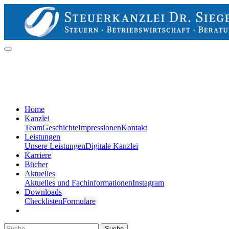
Home
Kanzlei
Team
Geschichte
Impressionen
Kontakt
Leistungen
Unsere Leistungen
Digitale Kanzlei
Karriere
Bücher
Aktuelles
Aktuelles und Fachinformationen
Instagram
Downloads
Checklisten
Formulare
Suche