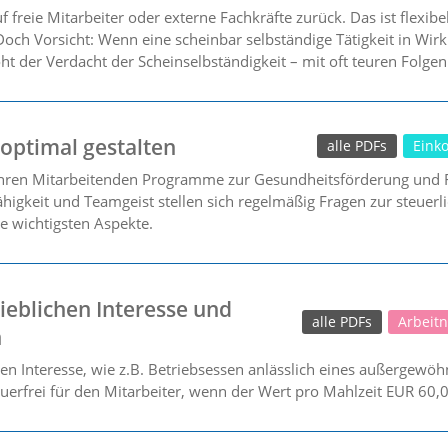
 freie Mitarbeiter oder externe Fachkräfte zurück. Das ist flexib
 Doch Vorsicht: Wenn eine scheinbar selbständige Tätigkeit in Wirk
roht der Verdacht der Scheinselbständigkeit – mit oft teuren Folge
 optimal gestalten
alle PDFs
Eink
ren Mitarbeitenden Programme zur Gesundheitsförderung und Fi
fähigkeit und Teamgeist stellen sich regelmäßig Fragen zur steue
ie wichtigsten Aspekte.
eblichen Interesse und
alle PDFs
Arbeit
n
n Interesse, wie z.B. Betriebsessen anlässlich eines außergewöhnl
teuerfrei für den Mitarbeiter, wenn der Wert pro Mahlzeit EUR 60,0