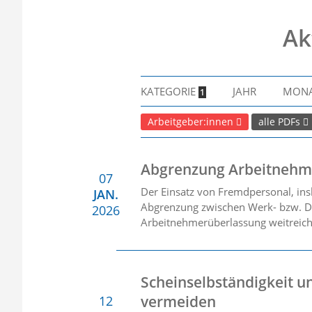
Ak
KATEGORIE
JAHR
MON
1
Arbeitgeber:innen
alle PDFs
Abgrenzung Arbeitnehme
07
Der Einsatz von Fremdpersonal, ins
JAN.
Abgrenzung zwischen Werk- bzw. D
2026
Arbeitnehmerüberlassung weitreiche
Scheinselbständigkeit u
vermeiden
12