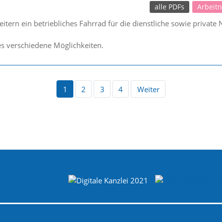
alle PDFs
Arbeit
eitern ein betriebliches Fahrrad für die dienstliche sowie private
es verschiedene Möglichkeiten.
1
2
3
4
Weiter