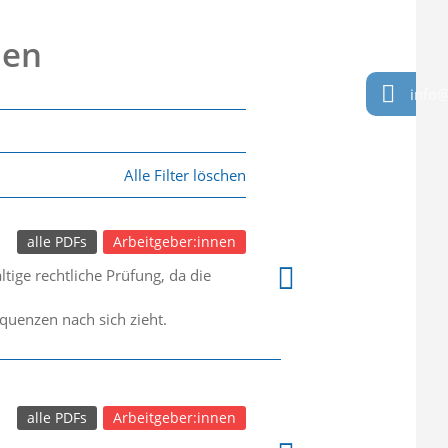
nen
info@
Alle Filter löschen
alle PDFs
Arbeitgeber:innen
ige rechtliche Prüfung, da die
quenzen nach sich zieht.
alle PDFs
Arbeitgeber:innen