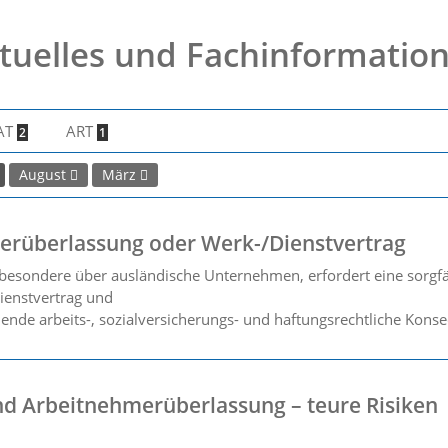
tuelles und Fachinformatio
AT
ART
2
1
August
März
rüberlassung oder Werk-/Dienstvertrag
besondere über ausländische Unternehmen, erfordert eine sorgfält
ienstvertrag und
nde arbeits-, sozialversicherungs- und haftungsrechtliche Konse
nd Arbeitnehmerüberlassung – teure Risiken