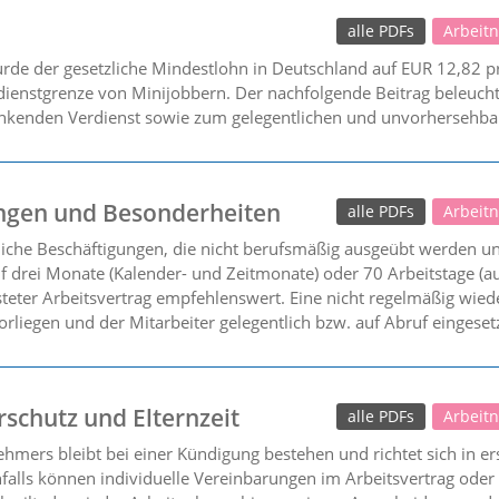
alle PDFs
Arbeit
rde der gesetzliche Mindestlohn in Deutschland auf EUR 12,82 
dienstgrenze von Minijobbern. Der nachfolgende Beitrag beleucht
kenden Verdienst sowie zum gelegentlichen und unvorhersehbar
ungen und Besonderheiten
alle PDFs
Arbeit
liche Beschäftigungen, die nicht berufsmäßig ausgeübt werden un
auf drei Monate (Kalender- und Zeitmonate) oder 70 Arbeitstage (
risteter Arbeitsvertrag empfehlenswert. Eine nicht regelmäßig wied
rliegen und der Mitarbeiter gelegentlich bzw. auf Abruf eingesetz
schutz und Elternzeit
alle PDFs
Arbeit
hmers bleibt bei einer Kündigung bestehen und richtet sich in er
lls können individuelle Vereinbarungen im Arbeitsvertrag oder i