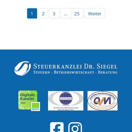
1
2
3
…
25
Weiter