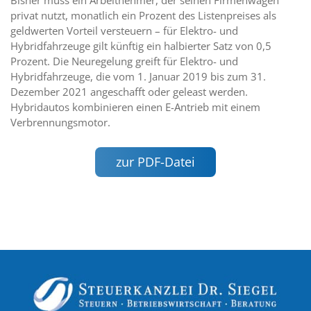
privat nutzt, monatlich ein Prozent des Listenpreises als
geldwerten Vorteil versteuern – für Elektro- und
Hybridfahrzeuge gilt künftig ein halbierter Satz von 0,5
Prozent. Die Neuregelung greift für Elektro- und
Hybridfahrzeuge, die vom 1. Januar 2019 bis zum 31.
Dezember 2021 angeschafft oder geleast werden.
Hybridautos kombinieren einen E-Antrieb mit einem
Verbrennungsmotor.
zur PDF-Datei