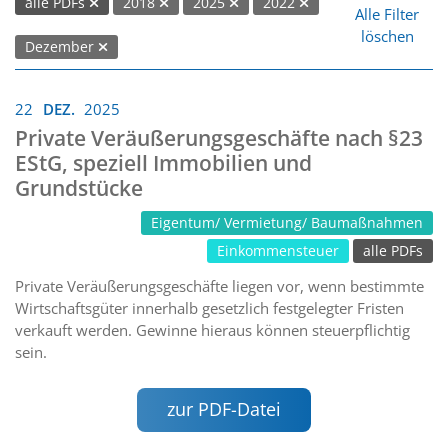
alle PDFs
2018
2025
2022
Alle Filter
löschen
Dezember
22
DEZ.
2025
Private Veräußerungsgeschäfte nach §23
EStG, speziell Immobilien und
Grundstücke
Eigentum/ Vermietung/ Baumaßnahmen
Einkommensteuer
alle PDFs
Private Veräußerungsgeschäfte liegen vor, wenn bestimmte
Wirtschaftsgüter innerhalb gesetzlich festgelegter Fristen
verkauft werden. Gewinne hieraus können steuerpflichtig
sein.
zur PDF-Datei