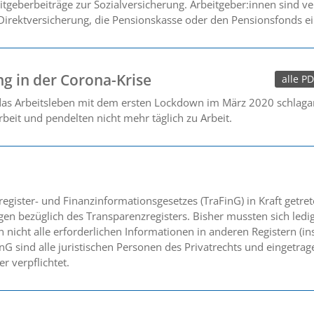
geberbeiträge zur Sozialversicherung. Arbeitgeber:innen sind ver
irektversicherung, die Pensionskasse oder den Pensionsfonds ei
g in der Corona-Krise
alle P
 das Arbeitsleben mit dem ersten Lockdown im März 2020 schlagarti
beit und pendelten nicht mehr täglich zu Arbeit.
gister- und Finanzinformationsgesetzes (TraFinG) in Kraft getret
 bezüglich des Transparenzregisters. Bisher mussten sich ledig
 nicht alle erforderlichen Informationen in anderen Registern (i
nG sind alle juristischen Personen des Privatrechts und eingetra
r verpflichtet.