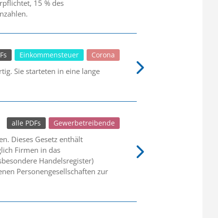
pflichtet, 15 % des
nzahlen.
DFs
Einkommensteuer
Corona
g. Sie starteten in eine lange
alle PDFs
Gewerbetreibende
en. Dieses Gesetz enthält
lich Firmen in das
nsbesondere Handelsregister)
genen Personengesellschaften zur