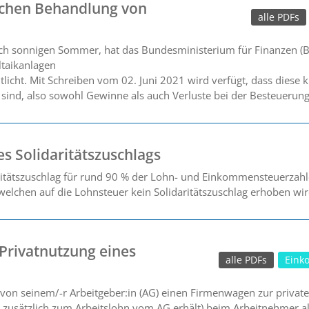
ichen Behandlung von
alle PDFs
lich sonnigen Sommer, hat das Bundesministerium für Finanzen (
ltaikanlagen
licht. Mit Schreiben vom 02. Juni 2021 wird verfügt, dass diese k
 sind, also sowohl Gewinne als auch Verluste bei der Besteuerun
s Solidaritätszuschlags
ritätszuschlag für rund 90 % der Lohn- und Einkommensteuerzahle
elchen auf die Lohnsteuer kein Solidaritätszuschlag erhoben wir
Privatnutzung eines
alle PDFs
Eink
 von seinem/-r Arbeitgeber:in (AG) einen Firmenwagen zur private
AN zusätzlich zum Arbeitslohn vom AG erhält) beim Arbeitnehmer al