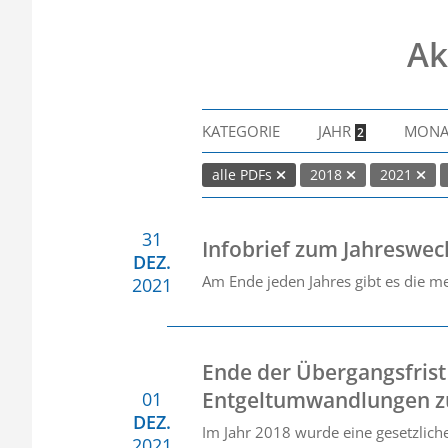
Ak
KATEGORIE
JAHR
MON
2
alle PDFs
2018
2021
31
Infobrief zum Jahreswec
DEZ.
Am Ende jeden Jahres gibt es die me
2021
Ende der Übergangsfrist 
Entgeltumwandlungen z
01
DEZ.
Im Jahr 2018 wurde eine gesetzlich
2021