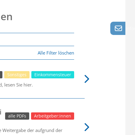
nen
info
Alle Filter löschen
Sonstiges
Einkommensteuer
 lesen Sie hier.
i
alle PDFs
Arbeitgeber:innen
ie Weitergabe der aufgrund der