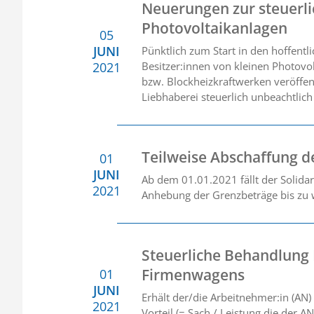
Neuerungen zur steuerl
Photovoltaikanlagen
05
JUNI
Pünktlich zum Start in den hoffent
2021
Besitzer:innen von kleinen Photovo
bzw. Blockheizkraftwerken veröffent
Liebhaberei steuerlich unbeachtlich
Teilweise Abschaffung de
01
JUNI
Ab dem 01.01.2021 fällt der Solida
2021
Anhebung der Grenzbeträge bis zu w
Steuerliche Behandlung 
Firmenwagens
01
JUNI
Erhält der/die Arbeitnehmer:in (AN)
2021
Vorteil (= Sach / Leistung die der 