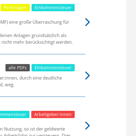
PV-Anlagen
Einkommensteuer
BMF) eine große Überraschung für
leinen Anlagen grundsätzlich als
g nicht mehr berücksichtigt werden.
alle PDFs
Einkommensteuer
r:innen, durch eine deutliche
d, weg.
ommensteuer
Arbeitgeber:innen
n Nutzung, so ist der geldwerte
s Arbeitslohn zur versteuern. Dies