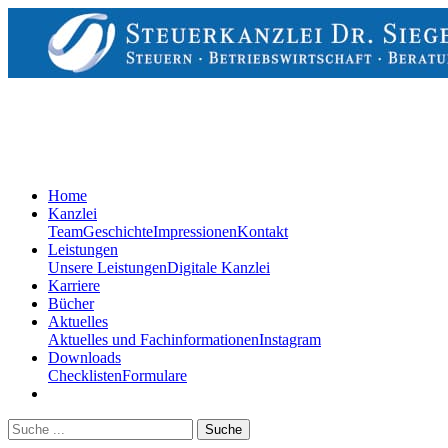
Home
Kanzlei
Team
Geschichte
Impressionen
Kontakt
Leistungen
Unsere Leistungen
Digitale Kanzlei
Karriere
Bücher
Aktuelles
Aktuelles und Fachinformationen
Instagram
Downloads
Checklisten
Formulare
Suche