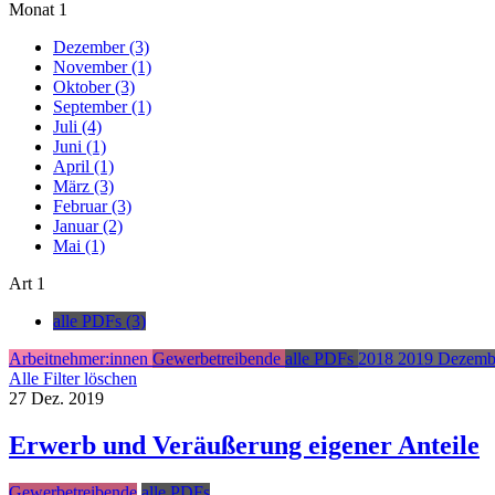
Monat
1
Dezember (3)
November (1)
Oktober (3)
September (1)
Juli (4)
Juni (1)
April (1)
März (3)
Februar (3)
Januar (2)
Mai (1)
Art
1
alle PDFs (3)
Arbeitnehmer:innen
Gewerbetreibende
alle PDFs
2018
2019
Dezemb
Alle Filter löschen
27
Dez.
2019
Erwerb und Veräußerung eigener Anteile
Gewerbetreibende
alle PDFs