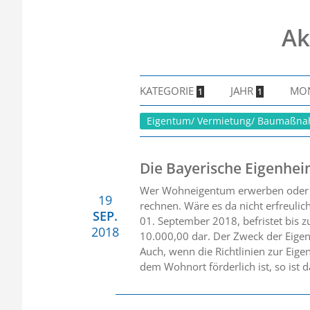
Ak
KATEGORIE
JAHR
MO
1
1
Eigentum/ Vermietung/ Baumaßn
Die Bayerische Eigenhe
Wer Wohneigentum erwerben oder ba
19
rechnen. Wäre es da nicht erfreuli
SEP.
01. September 2018, befristet bis
2018
10.000,00 dar. Der Zweck der Eige
Auch, wenn die Richtlinien zur Eig
dem Wohnort förderlich ist, so ist d