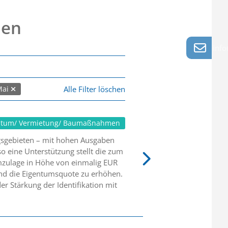
nen
info
Alle Filter löschen
Mai
ntum/ Vermietung/ Baumaßnahmen
gsgebieten – mit hohen Ausgaben
o eine Unterstützung stellt die zum
mzulage in Höhe von einmalig EUR
nd die Eigentumsquote zu erhöhen.
r Stärkung der Identifikation mit