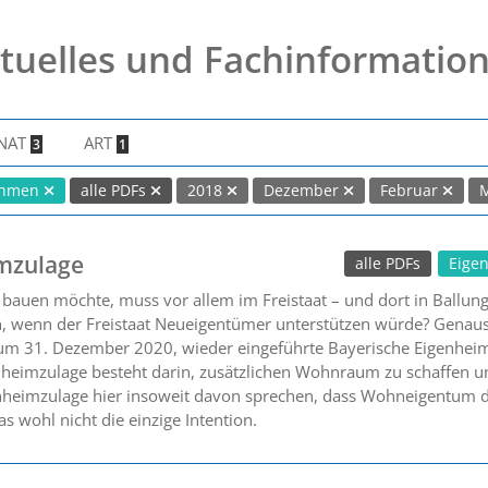
tuelles und Fachinformatio
NAT
ART
3
1
ahmen
alle PDFs
2018
Dezember
Februar
imzulage
alle PDFs
Eige
uen möchte, muss vor allem im Freistaat – und dort in Ballun
ch, wenn der Freistaat Neueigentümer unterstützen würde? Genaus
 zum 31. Dezember 2020, wieder eingeführte Bayerische Eigenhei
nheimzulage besteht darin, zusätzlichen Wohnraum zu schaffen u
enheimzulage hier insoweit davon sprechen, dass Wohneigentum de
as wohl nicht die einzige Intention.