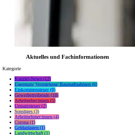
Aktuelles und Fachinformationen
Kategorie
Kanzlei-News (12)
Eigentum/ Vermietung/ Baumaßnahmen (6)
Einkommensteuer (8)
Gewerbetreibende (18)
Arbeitgeber:innen (5)
Umsatzsteuer (2)
Sonstiges (3)
Arbeitnehmer:innen (4)
Corona (1)
Geldanlagen (1)
Landwirtschaft (1)