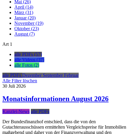
Mai (26)
April (14)
März (31)
Januar (20)
November (19)
Oktober (23)
August (7)
Art
1
alle PDFs (57)
alle Videos (37)
alle Fotos (2)
alle PDFs
Dezember
September
Februar
Alle Filter löschen
30
Juli
2026
Monatsinformationen August 2026
Kanzlei-News
alle PDFs
Der Bundesfinanzhof entschied, dass die von den
Gutachterausschüssen ermittelten Vergleichspreise für Immobilien
maßgebend und daher von der Finanzverwaltung und den