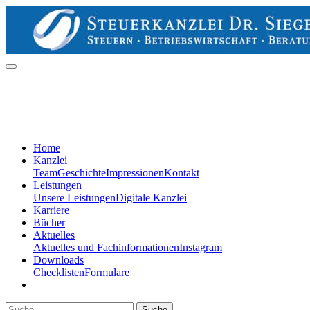
Home
Kanzlei
Team
Geschichte
Impressionen
Kontakt
Leistungen
Unsere Leistungen
Digitale Kanzlei
Karriere
Bücher
Aktuelles
Aktuelles und Fachinformationen
Instagram
Downloads
Checklisten
Formulare
Suche