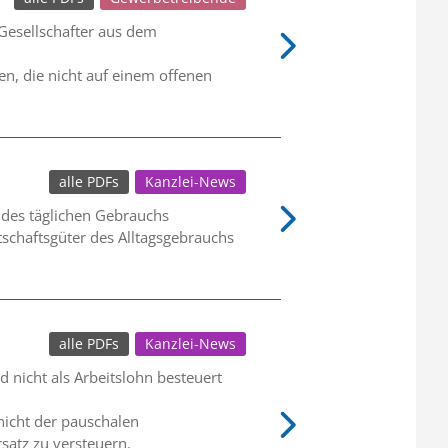
 Gesellschafter aus dem
, die nicht auf einem offenen
alle PDFs
Kanzlei-News
 des täglichen Gebrauchs
schaftsgüter des Alltagsgebrauchs
alle PDFs
Kanzlei-News
 nicht als Arbeitslohn besteuert
 nicht der pauschalen
satz zu versteuern.