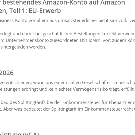
 bestehendes Amazon-Konto auf Amazon
en, Teil 1: EU-Erwerb
ness-Konto vor allem aus umsatzsteuerlicher Sicht sinnvoll. Der 
terlegt und damit bei geschäftlichen Bestellungen korrekt verw
 dem Unternehmenskonto zugeordneten USt-IdNrn. vor; zudem kön
runtergeladen werden.
 2026
ge entschieden, wann aus einem stillen Gesellschafter steuerlich
tleistungen erbringt und kein echtes Vermögensrisiko trägt, erfül
au des Splittingtarifs bei der Einkommensteuer für Ehepartner 
rt. Aber was bedeutet der Splittingtarif im Einkommensteuerrecht 
üttung (vGA)