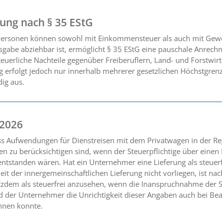
ng nach § 35 EStG
 Personen können sowohl mit Einkommensteuer als auch mit Gewer
gabe abziehbar ist, ermöglicht § 35 EStG eine pauschale Anrechnu
euerliche Nachteile gegenüber Freiberuflern, Land- und Forstwirt
g erfolgt jedoch nur innerhalb mehrerer gesetzlichen Höchstgren
dig aus.
 2026
ss Aufwendungen für Dienstreisen mit dem Privatwagen in der R
en zu berücksichtigen sind, wenn der Steuerpflichtige über eine
ntstanden wären. Hat ein Unternehmer eine Lieferung als steuerf
eit der innergemeinschaftlichen Lieferung nicht vorliegen, ist na
tzdem als steuerfrei anzusehen, wenn die Inanspruchnahme der S
der Unternehmer die Unrichtigkeit dieser Angaben auch bei Beac
nnen konnte.