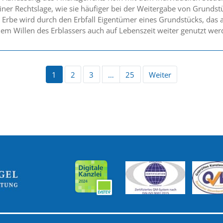
ner Rechtslage, wie sie häufiger bei der Weitergabe von Grundst
in Erbe wird durch den Erbfall Eigentümer eines Grundstücks, da
em Willen des Erblassers auch auf Lebenszeit weiter genutzt werd
1
2
3
…
25
Weiter