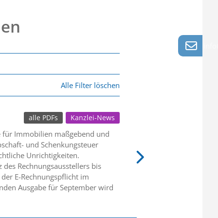
nen
info
Alle Filter löschen
alle PDFs
Kanzlei-News
se für Immobilien maßgebend und
bschaft- und Schenkungsteuer
htliche Unrichtigkeiten.
z des Rechnungsausstellers bis
 der E-Rechnungspflicht im
menden Ausgabe für September wird