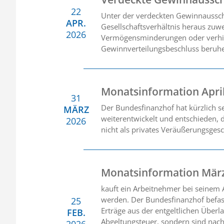
22
Unter der verdeckten Gewinnausschü
APR.
Gesellschaftsverhältnis heraus zuw
2026
Vermögensminderungen oder verhind
Gewinnverteilungsbeschluss beruh
Monatsinformation Apri
31
Der Bundesfinanzhof hat kürzlich 
MÄRZ
weiterentwickelt und entschieden, 
2026
nicht als privates Veräußerungsgesc
Monatsinformation Mär
kauft ein Arbeitnehmer bei seinem A
werden. Der Bundesfinanzhof befasst
25
Erträge aus der entgeltlichen Überl
FEB.
Abgeltungsteuer, sondern sind nach
2026