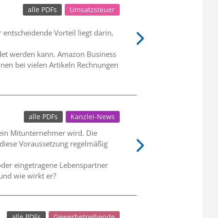
alle PDFs
Umsatzsteuer
entscheidende Vorteil liegt darin,
endet werden kann. Amazon Business
nen bei vielen Artikeln Rechnungen
alle PDFs
Kanzlei-News
 ein Mitunternehmer wird. Die
lt diese Voraussetzung regelmäßig
oder eingetragene Lebenspartner
und wie wirkt er?
alle PDFs
Gewerbetreibende