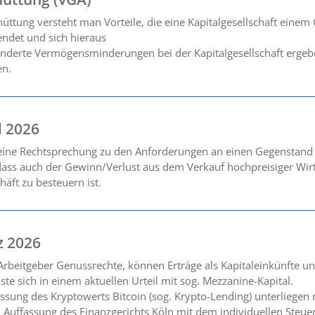
ttung versteht man Vorteile, die eine Kapitalgesellschaft einem
endet und sich hieraus
erte Vermögensminderungen bei der Kapitalgesellschaft ergeben
en.
l 2026
seine Rechtsprechung zu den Anforderungen an einen Gegenstand
dass auch der Gewinn/Verlust aus dem Verkauf hochpreisiger Wirt
häft zu besteuern ist.
z 2026
rbeitgeber Genussrechte, können Erträge als Kapitaleinkünfte und
e sich in einem aktuellen Urteil mit sog. Mezzanine-Kapital.
assung des Kryptowerts Bitcoin (sog. Krypto-Lending) unterliegen
 Auffassung des Finanzgerichts Köln mit dem individuellen Steuer