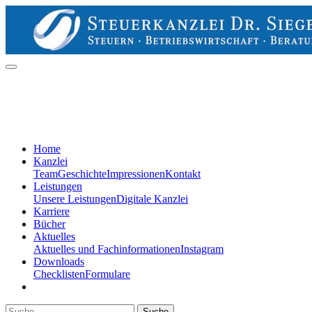
Home
Kanzlei
Team
Geschichte
Impressionen
Kontakt
Leistungen
Unsere Leistungen
Digitale Kanzlei
Karriere
Bücher
Aktuelles
Aktuelles und Fachinformationen
Instagram
Downloads
Checklisten
Formulare
Suche