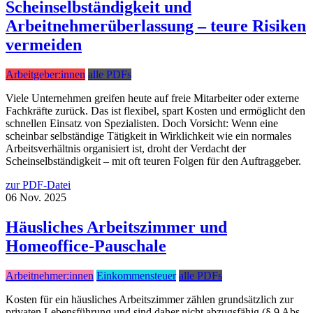
Scheinselbständigkeit und
Arbeitnehmerüberlassung – teure Risiken
vermeiden
Arbeitgeber:innen
alle PDFs
Viele Unternehmen greifen heute auf freie Mitarbeiter oder externe
Fachkräfte zurück. Das ist flexibel, spart Kosten und ermöglicht den
schnellen Einsatz von Spezialisten. Doch Vorsicht: Wenn eine
scheinbar selbständige Tätigkeit in Wirklichkeit wie ein normales
Arbeitsverhältnis organisiert ist, droht der Verdacht der
Scheinselbständigkeit – mit oft teuren Folgen für den Auftraggeber.
zur PDF-Datei
06
Nov.
2025
Häusliches Arbeitszimmer und
Homeoffice-Pauschale
Arbeitnehmer:innen
Einkommensteuer
alle PDFs
Kosten für ein häusliches Arbeitszimmer zählen grundsätzlich zur
privaten Lebensführung und sind daher nicht abzugsfähig (§ 9 Abs.