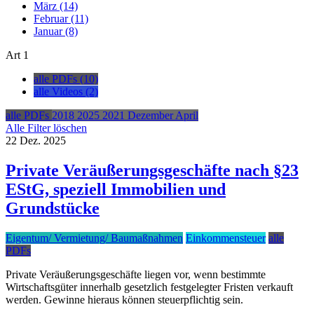
März (14)
Februar (11)
Januar (8)
Art
1
alle PDFs (10)
alle Videos (2)
alle PDFs
2018
2025
2021
Dezember
April
Alle Filter löschen
22
Dez.
2025
Private Veräußerungsgeschäfte nach §23
EStG, speziell Immobilien und
Grundstücke
Eigentum/ Vermietung/ Baumaßnahmen
Einkommensteuer
alle
PDFs
Private Veräußerungsgeschäfte liegen vor, wenn bestimmte
Wirtschaftsgüter innerhalb gesetzlich festgelegter Fristen verkauft
werden. Gewinne hieraus können steuerpflichtig sein.