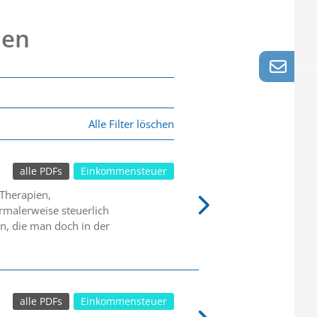
nen
info
Alle Filter löschen
alle PDFs
Einkommensteuer
 Therapien,
rmalerweise steuerlich
n, die man doch in der
alle PDFs
Einkommensteuer