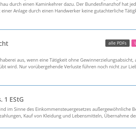
chau durch einen Kaminkehrer dazu. Der Bundesfinanzhof hat jed
 einer Anlage durch einen Handwerker keine gutachterliche Tätigk
cht
alle PDFs
haberei aus, wenn eine Tätigkeit ohne Gewinnerzielungsabsicht,
t wird. Nur vorübergehende Verluste führen noch nicht zur Liebha
. 1 EStG
ind im Sinne des Einkommensteuergesetzes außergewöhnliche Be
ahlungen, Kauf von Kleidung und Lebensmitteln, Übernahme der 