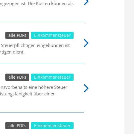
gezogen ist. Die Kosten können als
alle PDFs
Einkommensteuer
Steuerpflichtigen eingebunden ist
tigen dient.
alle PDFs
Einkommensteuer
ionsvorbehalts eine höhere Steuer
eistungsfähigkeit über einen
alle PDFs
Einkommensteuer