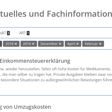
tuelles und Fachinformatio
NAT
ART
3
1
2018
2016
Dezember
April
Februar
r Einkommensteuererklärung
w. wieder herzustellen, fallen oft hohe Kosten für Medikamente,
die man selber zu tragen hat. Private Ausgaben bleiben zwar no
n besondere Situationen zu außergewöhnlichen Belastungen führe
ng von Umzugskosten