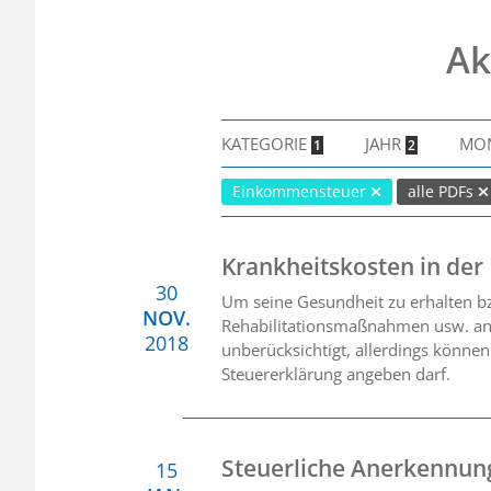
Ak
KATEGORIE
JAHR
MO
1
2
Einkommensteuer
alle PDFs
Krankheitskosten in de
30
Um seine Gesundheit zu erhalten bz
NOV.
Rehabilitationsmaßnahmen usw. an, 
2018
unberücksichtigt, allerdings könne
Steuererklärung angeben darf.
Steuerliche Anerkennu
15