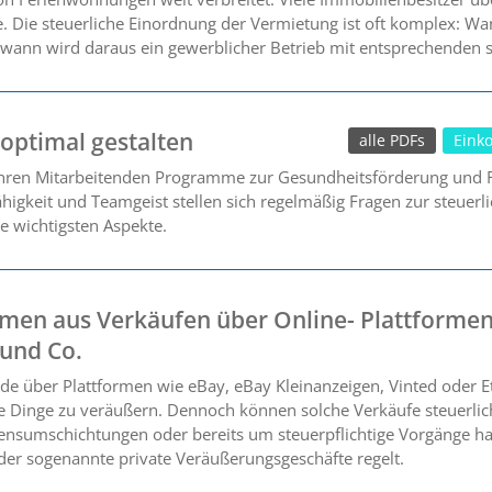
 Die steuerliche Einordnung der Vermietung ist oft komplex: Wa
wann wird daraus ein gewerblicher Betrieb mit entsprechenden 
 optimal gestalten
alle PDFs
Eink
ren Mitarbeitenden Programme zur Gesundheitsförderung und Fi
fähigkeit und Teamgeist stellen sich regelmäßig Fragen zur steue
ie wichtigsten Aspekte.
men aus Verkäufen über Online- Plattforme
 und Co.
 über Plattformen wie eBay, eBay Kleinanzeigen, Vinted oder Etsy
te Dinge zu veräußern. Dennoch können solche Verkäufe steuerlic
nsumschichtungen oder bereits um steuerpflichtige Vorgänge han
er sogenannte private Veräußerungsgeschäfte regelt.