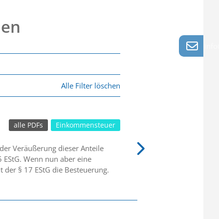
nen
info
Alle Filter löschen
alle PDFs
Einkommensteuer
der Veräußerung dieser Anteile
15 EStG. Wenn nun aber eine
elt der § 17 EStG die Besteuerung.