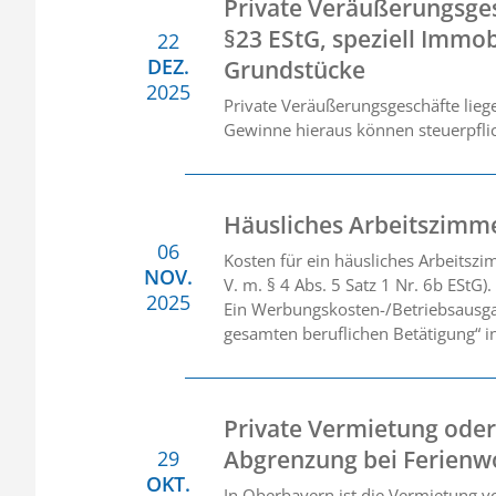
Private Veräußerungsge
§23 EStG, speziell Immob
22
DEZ.
Grundstücke
2025
Private Veräußerungsgeschäfte liege
Gewinne hieraus können steuerpflic
Häusliches Arbeitszimm
06
Kosten für ein häusliches Arbeitszi
NOV.
V. m. § 4 Abs. 5 Satz 1 Nr. 6b EStG).
2025
Ein Werbungskosten-/Betriebsausga
gesamten beruflichen Betätigung“ in
Private Vermietung oder
Abgrenzung bei Ferien
29
OKT.
In Oberbayern ist die Vermietung v