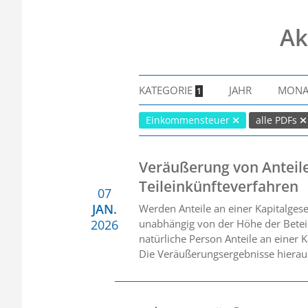
Ak
KATEGORIE
JAHR
MON
1
Einkommensteuer
alle PDFs
Veräußerung von Anteile
Teileinkünfteverfahren
07
JAN.
Werden Anteile an einer Kapitalges
2026
unabhängig von der Höhe der Beteil
natürliche Person Anteile an einer K
Die Veräußerungsergebnisse hierau