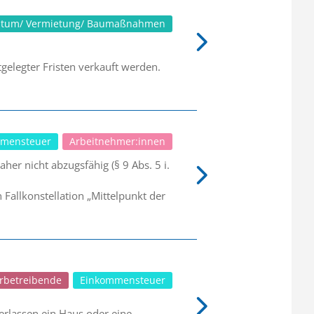
ntum/ Vermietung/ Baumaßnahmen
gelegter Fristen verkauft werden.
mensteuer
Arbeitnehmer:innen
er nicht abzugsfähig (§ 9 Abs. 5 i.
allkonstellation „Mittelpunkt der
rbetreibende
Einkommensteuer
erlassen ein Haus oder eine