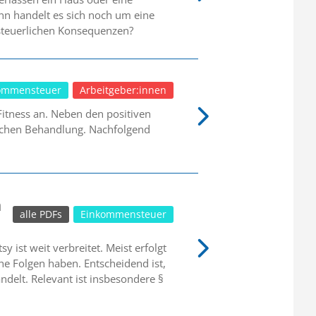
nn handelt es sich noch um eine
steuerlichen Konsequenzen?
ommensteuer
Arbeitgeber:innen
tness an. Neben den positiven
rlichen Behandlung. Nachfolgend
n
alle PDFs
Einkommensteuer
 ist weit verbreitet. Meist erfolgt
he Folgen haben. Entscheidend ist,
delt. Relevant ist insbesondere §