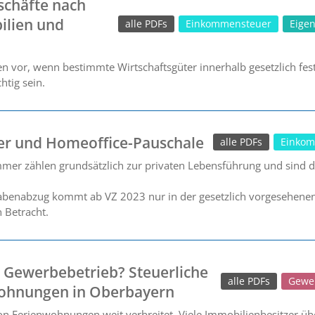
schäfte nach
ilien und
alle PDFs
Einkommensteuer
Eige
n vor, wenn bestimmte Wirtschaftsgüter innerhalb gesetzlich fest
htig sein.
er und Homeoffice-Pauschale
alle PDFs
Einkom
mmer zählen grundsätzlich zur privaten Lebensführung und sind dah
benabzug kommt ab VZ 2023 nur in der gesetzlich vorgesehenen F
 Betracht.
 Gewerbebetrieb? Steuerliche
alle PDFs
Gewe
wohnungen in Oberbayern
on Ferienwohnungen weit verbreitet. Viele Immobilienbesitzer üb