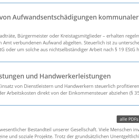
g von Aufwandsentschädigungen kommunaler
dträte, Bürgermeister oder Kreistagsmitglieder – erhalten rege
 Amt verbundenen Aufwand abgelten. Steuerlich ist zu untersche
StG oder um solche aus nichtselbständiger Arbeit nach § 19 EStG h
istungen und Handwerkerleistungen
insatz von Dienstleistern und Handwerkern steuerlich profitiere
 der Arbeitskosten direkt von der Einkommensteuer abziehen (§ 35
alle PDFs
esentlicher Bestandteil unserer Gesellschaft. Viele Menschen inve
ne und soziale Projekte. Trotz der grundsätzlichen Unentgeltlich