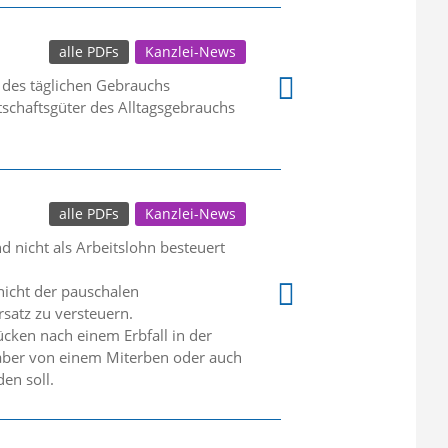
alle PDFs
Kanzlei-News
 des täglichen Gebrauchs
schaftsgüter des Alltagsgebrauchs
alle PDFs
Kanzlei-News
d nicht als Arbeitslohn besteuert
 nicht der pauschalen
satz zu versteuern.
ücken nach einem Erbfall in der
s aber von einem Miterben oder auch
en soll.