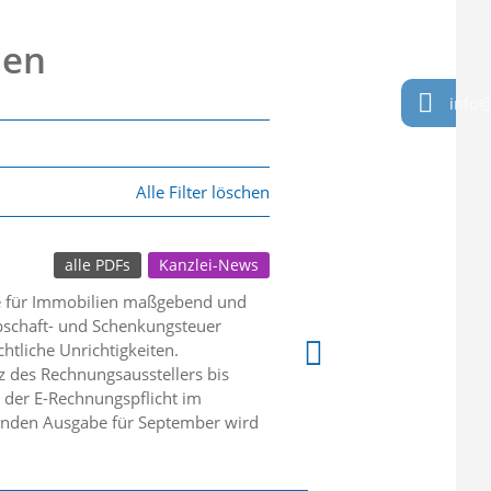
nen
info@
Alle Filter löschen
alle PDFs
Kanzlei-News
se für Immobilien maßgebend und
bschaft- und Schenkungsteuer
htliche Unrichtigkeiten.
z des Rechnungsausstellers bis
 der E-Rechnungspflicht im
menden Ausgabe für September wird