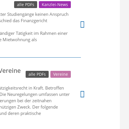
alle PDFs
Kanzlei-News
kter Studiengänge keinen Anspruch
chied das Finanzgericht
tändiger Tätigkeit im Rahmen einer
ie Mietwohnung als
Vereine
alle PDFs
Vereine
gkeitsrecht in Kraft. Betroffen
. Die Neuregelungen umfassen unter
erungen bei der zeitnahen
nützigen Zweck. Der folgende
und deren praktische