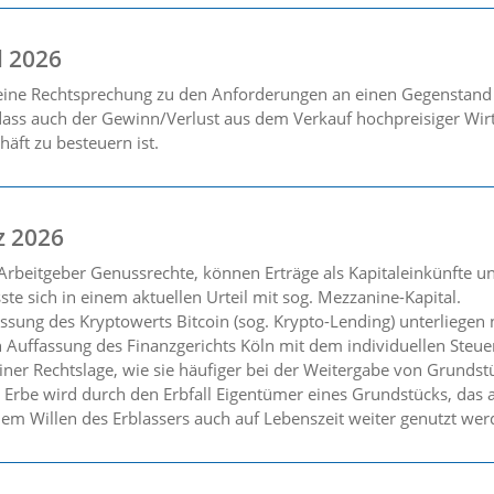
l 2026
seine Rechtsprechung zu den Anforderungen an einen Gegenstand
dass auch der Gewinn/Verlust aus dem Verkauf hochpreisiger Wirt
häft zu besteuern ist.
z 2026
rbeitgeber Genussrechte, können Erträge als Kapitaleinkünfte un
e sich in einem aktuellen Urteil mit sog. Mezzanine-Kapital.
assung des Kryptowerts Bitcoin (sog. Krypto-Lending) unterliegen
 Auffassung des Finanzgerichts Köln mit dem individuellen Steuer
ner Rechtslage, wie sie häufiger bei der Weitergabe von Grundst
in Erbe wird durch den Erbfall Eigentümer eines Grundstücks, da
em Willen des Erblassers auch auf Lebenszeit weiter genutzt werd