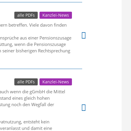
alle PDFs
Kanzlei-News
ern betreffen. Viele davon finden
 Ansprüche aus einer Pensionszusage
chüttung, wenn die Pensionszusage
n seiner bisherigen Rechtsprechung
alle PDFs
Kanzlei-News
 auch wenn die gGmbH die Mittel
stand eines gleich hohen
stung noch den Wegfall der
atnutzung, entsteht kein
sveranlasst und damit eine