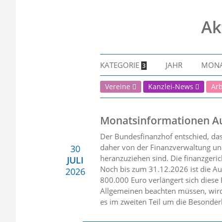
Ak
KATEGORIE
JAHR
MON
3
Vereine
Kanzlei-News
Ar
Monatsinformationen A
Der Bundesfinanzhof entschied, da
daher von der Finanzverwaltung und
30
heranzuziehen sind. Die finanzgerich
JULI
Noch bis zum 31.12.2026 ist die Au
2026
800.000 Euro verlängert sich diese
Allgemeinen beachten müssen, wird
es im zweiten Teil um die Besonder