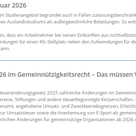
uar 2026
hen Studienangebot begründet auch in Fällen zulassungsbeschrän
nes Auslandsstudiums als außergewöhnliche Belastungen. So ents
n, dass ein Arbeitnehmer bei seinen Einkünften aus nichtselbsts
dungen für einen Kfz-Stellplatz neben den Aufwendungen für d
kann.
26 im Gemeinnützigkeitsrecht – Das müssen 
teueränderungsgesetz 2025 zahlreiche Änderungen im Gemeinnützi
ereine, Stiftungen und andere steuerbegünstigte Körperschaften
enamt, angehobene Umsatz- und Zweckbetriebsgrenzen, Erleicht
ur Umsatzsteuer sowie die Anerkennung von E-Sport als gemein
euerlichen Änderungen für gemeinnützige Organisationen ab 2026 