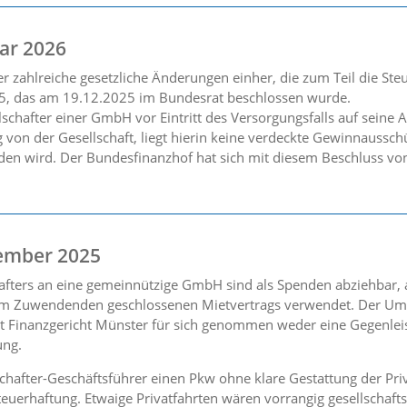
ar 2026
 zahlreiche gesetzliche Änderungen einher, die zum Teil die Steu
5, das am 19.12.2025 im Bundesrat beschlossen wurde.
lschafter einer GmbH vor Eintritt des Versorgungsfalls auf seine
g von der Gesellschaft, liegt hierin keine verdeckte Gewinnauss
den wird. Der Bundesfinanzhof hat sich mit diesem Beschluss vo
ember 2025
afters an eine gemeinnützige GmbH sind als Spenden abziehbar,
dem Zuwendenden geschlossenen Mietvertrags verwendet. Der Um
ut Finanzgericht Münster für sich genommen weder eine Gegenlei
ung.
hafter-Geschäftsführer einen Pkw ohne klare Gestattung der Priv
euerhaftung. Etwaige Privatfahrten wären vorrangig gesellschaft