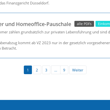
as Finanzgericht Düsseldorf.
er und Homeoffice-Pauschale
alle PDFs
Einkom
mmer zählen grundsätzlich zur privaten Lebensführung und sind da
benabzug kommt ab VZ 2023 nur in der gesetzlich vorgesehenen F
 Betracht.
1
2
3
…
9
Weiter