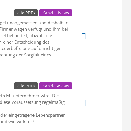
alle PDFs
Kanzlei-News
egel unangemessen und deshalb in
n Firmenwagen verfügt und ihm bei
rei behandelt, obwohl die
ch einer Entscheidung des
teuerbefreiung auf unrichtigen
htung der Sorgfalt eines
alle PDFs
Kanzlei-News
 ein Mitunternehmer wird. Die
lt diese Voraussetzung regelmäßig
oder eingetragene Lebenspartner
und wie wirkt er?