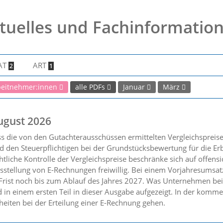
tuelles und Fachinformatio
AT
ART
2
1
beitnehmer:innen
alle PDFs
Januar
März
ugust 2026
ss die von den Gutachterausschüssen ermittelten Vergleichsprei
 den Steuerpflichtigen bei der Grundstücksbewertung für die Er
tliche Kontrolle der Vergleichspreise beschränke sich auf offensic
sstellung von E-Rechnungen freiwillig. Bei einem Vorjahresumsat
 Frist noch bis zum Ablauf des Jahres 2027. Was Unternehmen bei
 in einem ersten Teil in dieser Ausgabe aufgezeigt. In der kom
heiten bei der Erteilung einer E-Rechnung gehen.