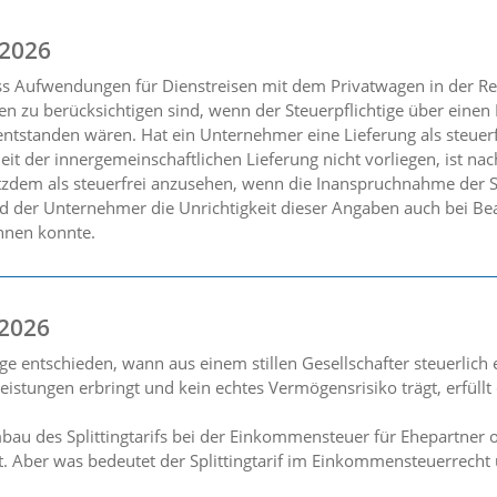
 2026
ss Aufwendungen für Dienstreisen mit dem Privatwagen in der R
en zu berücksichtigen sind, wenn der Steuerpflichtige über eine
ntstanden wären. Hat ein Unternehmer eine Lieferung als steuerf
eit der innergemeinschaftlichen Lieferung nicht vorliegen, ist na
tzdem als steuerfrei anzusehen, wenn die Inanspruchnahme der S
der Unternehmer die Unrichtigkeit dieser Angaben auch bei Beac
nnen konnte.
 2026
ge entschieden, wann aus einem stillen Gesellschafter steuerlich
tleistungen erbringt und kein echtes Vermögensrisiko trägt, erfül
au des Splittingtarifs bei der Einkommensteuer für Ehepartner 
rt. Aber was bedeutet der Splittingtarif im Einkommensteuerrecht 